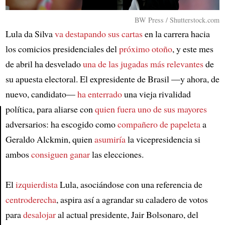
BW Press / Shutterstock.com
Lula da Silva
va destapando sus cartas
en la carrera hacia
los comicios presidenciales del
próximo otoño
, y este mes
de abril ha desvelado
una de las jugadas más relevantes
de
su apuesta electoral. El expresidente de Brasil —y ahora, de
nuevo, candidato—
ha enterrado
una vieja rivalidad
política, para aliarse con
quien fuera uno de sus mayores
adversarios: ha escogido como
compañero de papeleta
a
Article
Geraldo Alckmin, quien
asumiría
la vicepresidencia si
ambos
consiguen ganar
las elecciones.
El
izquierdista
Lula, asociándose con una referencia de
centroderecha
, aspira así a agrandar su caladero de votos
para
desalojar
al actual presidente, Jair Bolsonaro, del