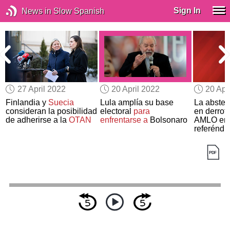
Sign In
News in Slow Spanish
27 April 2022
20 April 2022
20 Apr
Finlandia y
Suecia
Lula amplía su base
La absten
consideran la posibilidad
electoral
para
en derrota
de adherirse a la
OTAN
enfrentarse a
Bolsonaro
AMLO en 
referénd