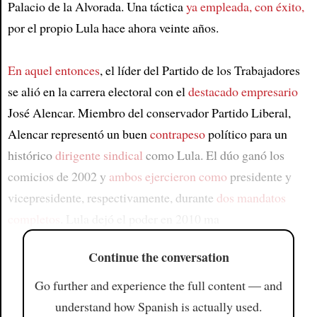
Palacio de la Alvorada. Una táctica
ya empleada, con éxito,
por el propio Lula hace ahora veinte años.
En aquel entonces
, el líder del Partido de los Trabajadores
se alió en la carrera electoral con el
destacado empresario
José Alencar. Miembro del conservador Partido Liberal,
Alencar representó un buen
contrapeso
político para un
histórico
dirigente sindical
como Lula. El dúo ganó los
comicios de 2002 y
ambos ejercieron como
presidente y
vicepresidente, respectivamente, durante
dos mandatos
completos
. Lula dejó el poder en 2010 ma
Continue the conversation
Go further and experience the full content — and
understand how Spanish is actually used.