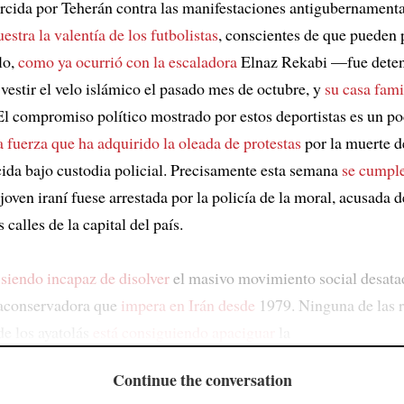
ercida por Teherán contra las manifestaciones antigubernamenta
stra la valentía de los futbolistas
, conscientes de que pueden 
lo,
como ya ocurrió con la escaladora
Elnaz Rekabi —fue deten
vestir el velo islámico el pasado mes de octubre, y
su casa fami
l compromiso político mostrado por estos deportistas es un p
a fuerza que ha adquirido la oleada de protestas
por la muerte 
cida bajo custodia policial. Precisamente esta semana
se cumple
joven iraní fuese arrestada por la policía de la moral, acusada 
 calles de la capital del país.
 siendo incapaz de disolver
el masivo movimiento social desatad
raconservadora que
impera en Irán desde
1979. Ninguna de las r
de los ayatolás
está consiguiendo apaciguar
la
Continue the conversation