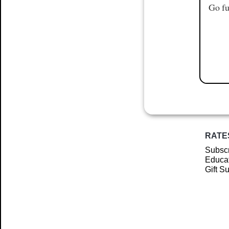
Go fu
RATE
Subscr
Educat
Gift S