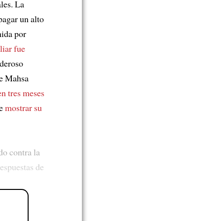
les. La
pagar un alto
ida por
liar fue
oderoso
de Mahsa
n tres meses
de
mostrar su
o contra la
espuestas de