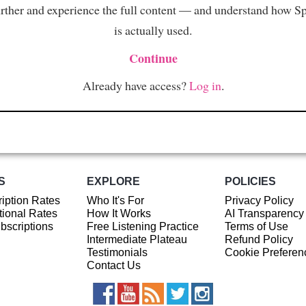
rther and experience the full content — and understand how S
is actually used.
Continue
Already have access?
Log in
.
S
EXPLORE
POLICIES
iption Rates
Who It's For
Privacy Policy
ional Rates
How It Works
AI Transparency
ubscriptions
Free Listening Practice
Terms of Use
Intermediate Plateau
Refund Policy
Testimonials
Cookie Preferen
Contact Us