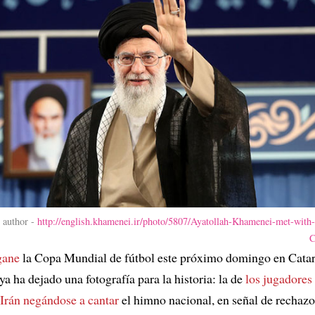
author -
http://english.khamenei.ir/photo/5807/Ayatollah-Khamenei-met-with-
C
gane
la Copa Mundial de fútbol este próximo domingo en Catar,
ya ha dejado una fotografía para la historia: la de
los jugadores 
 Irán negándose a cantar
el himno nacional, en señal de rechazo