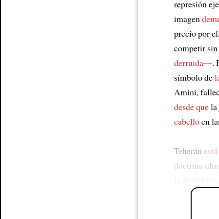
represión ej
imagen
demue
precio por el
competir sin 
derruida
—. E
símbolo de
l
Amini, falle
desde que
la 
cabello
en las
Teherán
está
doctrina ult
la dictadura 