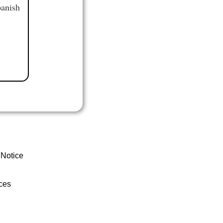
panish
 Notice
ces