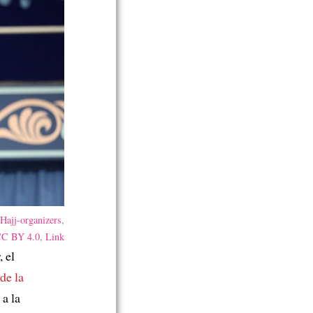
Hajj-organizers
,
C BY 4.0
,
Link
 el
de la
 a la