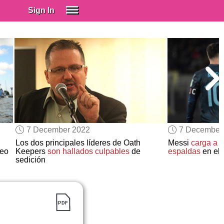
Sign In
SIGN IN
Spanish (Spain)
Spanish (Latino)
SUBSCRIBE
EDUCATIONAL LICENSES
GIFT CARDS
7 December 2022
7 December
OTHER LANGUAGES
Los dos principales líderes de Oath
Messi
carga a 
leo
Keepers
son hallados culpables
de
espaldas
en el 
ABOUT US
sedición
ADJUST COLORS