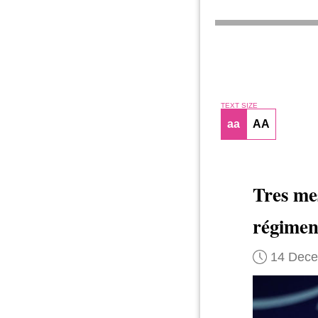
TEXT SIZE
aa
AA
Tres me
régimen
14 Dec