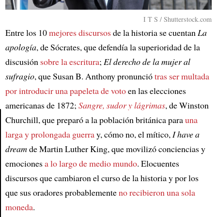
I T S / Shutterstock.com
Entre los 10
mejores discursos
de la historia se cuentan
La
apología
, de Sócrates, que defendía la superioridad de la
discusión
sobre la escritura
;
El derecho de la mujer al
sufragio
, que Susan B. Anthony pronunció
tras ser multada
por introducir una papeleta de voto
en las elecciones
americanas de 1872;
Sangre, sudor y lágrimas
, de Winston
Churchill, que preparó a la población británica para
una
larga y prolongada guerra
y, cómo no, el mítico,
I have a
Article
dream
de Martin Luther King, que movilizó conciencias y
emociones
a lo largo de medio mundo
. Elocuentes
discursos que cambiaron el curso de la historia y por los
que sus oradores probablemente
no recibieron una sola
moneda
.