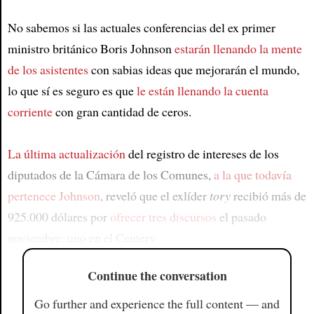
No sabemos si las actuales conferencias del ex primer
ministro británico Boris Johnson
estarán llenando la mente
de los asistentes
con sabias ideas que mejorarán el mundo,
lo que sí es seguro es que
le están llenando la cuenta
corriente
con gran cantidad de ceros.
La última actualización
del registro de intereses de los
diputados de la Cámara de los Comunes,
a la que todavía
pertenece Johnson
, reveló que el exlíder
tory
recibió más de
925.000 dólares por
ofrecer tres discursos
el pasado
noviembre: uno en el Centerv
Continue the conversation
Go further and experience the full content — and