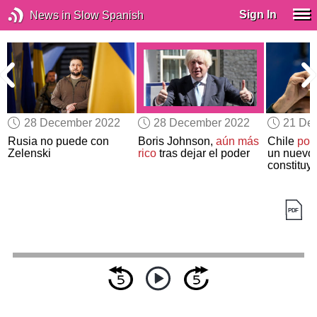
Sign In
News in Slow Spanish
28 December 2022
28 December 2022
21 De
Rusia no puede con
Boris Johnson,
aún más
Chile
pon
Zelenski
rico
tras dejar el poder
un nuevo
constituy