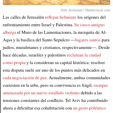
Seth Aronstam / Shutterstock.com
Las calles de Jerusalén
reflejan fielmente
los orígenes del
enfrentamiento entre Israel y Palestina.
Su casco antiguo
alberga
el Muro de las Lamentaciones, la mezquita de Al-
Aqsa y la basílica del Santo Sepulcro —
lugares santos
para
judíos, musulmanes y cristianos, respectivamente—. Desde
hace décadas, israelíes y palestinos
reclaman la ciudad
como propia
y la consideran su capital histórica: resolver
Article
esta disputa suele ser uno de los puntos más delicados en
cada negociación de paz
. Actualmente, ambas comunidades
coexisten en la urbe, pero su convivencia es frágil,
siempre
amenazada por un nuevo estallido violento
debido a las
tensiones constantes del conflicto. Tel Aviv ha contribuido
ahora a dificultar esa cohabitación con
un gesto polémico