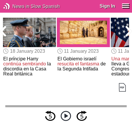
Sign In
News in Slow Spanish
18 January 2023
11 January 2023
11 Jan
El príncipe Harry
El Gobierno israelí
Una mara
continúa sembrando
la
resucita el fantasma
de
lleva a G
discordia en la Casa
la Segunda Intifada
Congreso
Real británica
estadoun