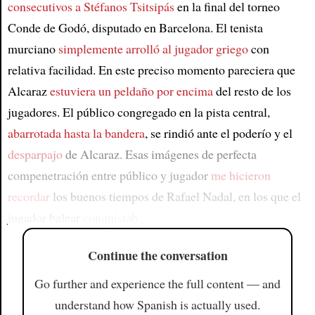
consecutivos a Stéfanos Tsitsipás
en la final del torneo
Conde de Godó, disputado en Barcelona. El tenista
murciano
simplemente arrolló al jugador griego
con
relativa facilidad. En este preciso momento pareciera que
Alcaraz
estuviera un peldaño por encima
del resto de los
jugadores. El público congregado en la pista central,
abarrotada hasta la bandera
, se rindió ante el poderío y el
desparpajo
de Alcaraz. Esas imágenes de perfecta
compenetración entre público y jugador
me hicieron
recordar
los buenos tiempos de Rafael Nadal, en los que el
jugador balear
conquistab
Continue the conversation
Go further and experience the full content — and
understand how Spanish is actually used.