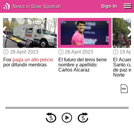
Sign In
News in Slow Spanish
26 April 2023
26 April 2023
19 Apr
a
Fox
paga un alto precio
El futuro del tenis tiene
El Acuerd
a
por difundir mentiras
nombre y apellido:
Santo cu
Carlos Alcaraz
de paz en
Norte