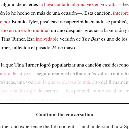
 alguno de ustedes
la haya cantado alguna vez en voz alta
—les 
én lo he hecho en más de una ocasión—. Esta canción,
interpr
e por
Bonnie Tyler, pasó casi desapercibida cuando se publicó,
irtió en un éxito mundial
un año después, gracias a la versión g
 Tina Turner. Esa
inolvidable
versión de
The Best
es uno de los
rner, fallecida el pasado 24 de mayo.
 la que Tina Turner logró popularizar una canción casi descon
adora de su voz
—seguramente, el atributo más valioso entre to
tísticas, una voz
con la que se elevó a lo más alto
del firmament
ás de medio siglo
de carrera—. Esa potencia como vocalista era
sus interpretaciones solían b
Continue the conversation
rther and experience the full content — and understand how S