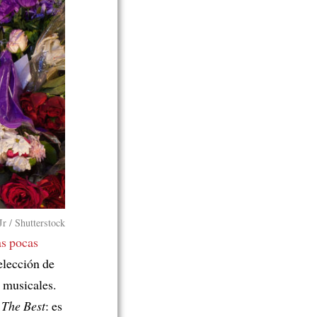
r / Shutterstock
as pocas
elección de
s musicales.
s
The Best
: es