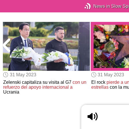
News in Slow Sp
31 May 2023
31 May 2023
Zelenski capitaliza su visita al G7
con un
El rock
pierde a u
refuerzo del apoyo internacional a
estrellas
con la mu
Ucrania