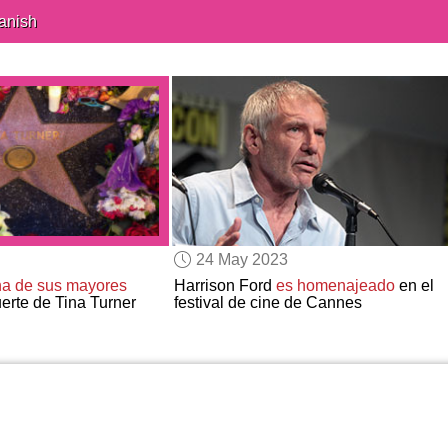
anish
24 May 2023
na de sus mayores
Harrison Ford
es homenajeado
en el
erte de Tina Turner
festival de cine de Cannes