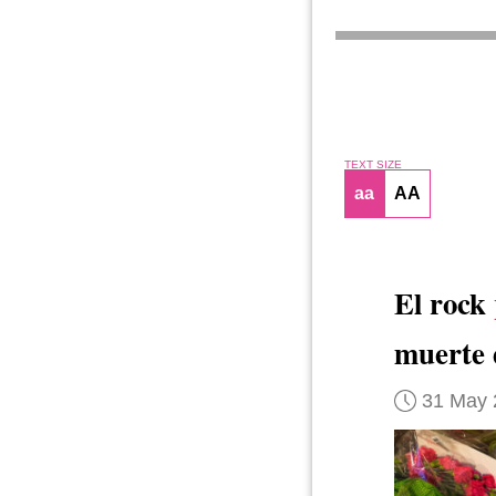
TEXT SIZE
aa
AA
El rock
muerte 
31 May 