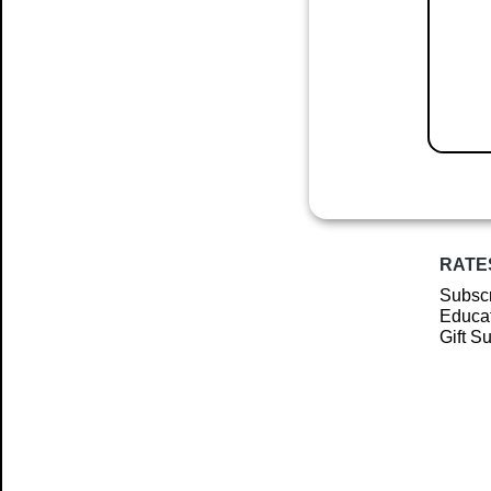
RATE
Subscr
Educat
Gift S