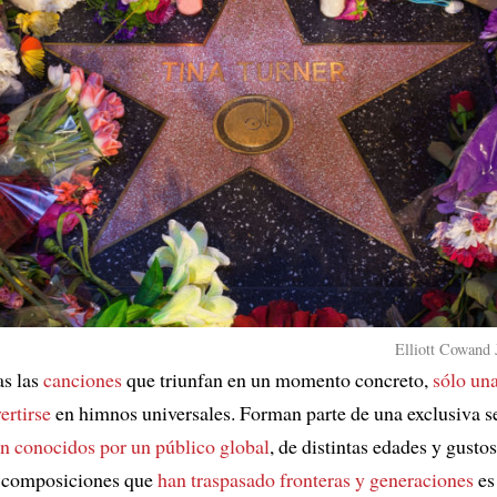
Elliott Cowand J
as las
canciones
que triunfan en un momento concreto,
sólo un
ertirse
en himnos universales. Forman parte de una exclusiva s
n conocidos por un público global
, de distintas edades y gusto
s composiciones que
han traspasado fronteras y generaciones
e