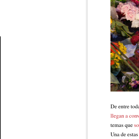
Article
De entre tod
llegan a conv
temas que
so
Una de esta