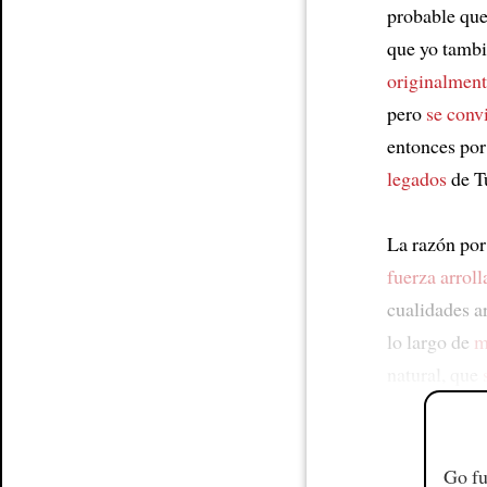
probable que
que yo tambi
originalment
pero
se conv
entonces por
legados
de Tu
La razón por
fuerza arroll
cualidades ar
lo largo de
m
natural, que
Go fu