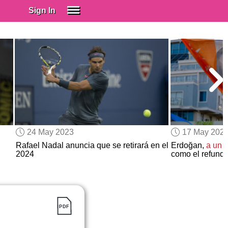
Sign In
SIGN IN
Spanish (Spain)
Spanish (Latino)
SUBSCRIBE
EDUCATIONAL LICENSES
GIFT CARDS
24 May 2023
17 May 202
OTHER LANGUAGES
Rafael Nadal anuncia que se retirará en el
Erdoğan,
a un 
2024
como el refund
ABOUT US
ADJUST COLORS