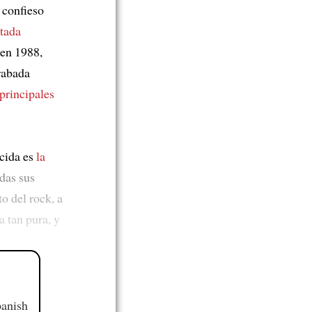
confieso
etada
 en 1988,
rabada
principales
ocida es
la
das sus
o del rock, a
 tan pura, y
panish