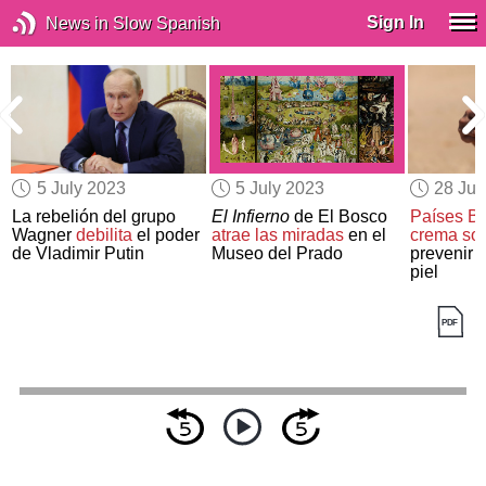
Sign In
News in Slow Spanish
5 July 2023
5 July 2023
28 Ju
La rebelión del grupo
El Infierno
de El Bosco
Países Ba
Wagner
debilita
el poder
atrae las miradas
en el
crema sol
s
de Vladimir Putin
Museo del Prado
prevenir 
piel