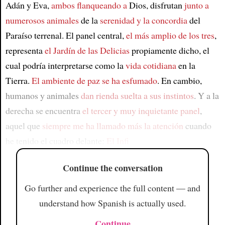
Adán y Eva,
ambos flanqueando a
Dios, disfrutan
junto a
numerosos animales
de la
serenidad y la concordia
del
Paraíso terrenal. El panel central,
el más amplio de los tres
,
representa
el Jardín de las Delicias
propiamente dicho, el
cual podría interpretarse como la
vida cotidiana
en la
Tierra.
El ambiente de paz se ha esfumado
. En cambio,
humanos y animales
dan rienda suelta a sus instintos
. Y a la
derecha se encuentra
el tercer y muy inquietante panel
,
aquel que
siempre me ha llamado más la atención
cuando
he tenido el cuadro delante:
El Infi
Continue the conversation
Go further and experience the full content — and
understand how Spanish is actually used.
Continue