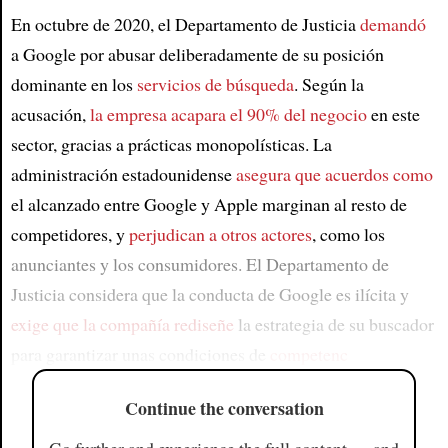
En octubre de 2020, el Departamento de Justicia
demandó
a Google por abusar deliberadamente de su posición
dominante en los
servicios de búsqueda
. Según la
acusación,
la empresa acapara el 90% del negocio
en este
sector, gracias a prácticas monopolísticas. La
administración estadounidense
asegura que acuerdos como
el alcanzado entre Google y Apple marginan al resto de
competidores, y
perjudican a otros actores
, como los
anunciantes y los consumidores. El Departamento de
Justicia considera que la conducta de Google es ilícita y
exige que la compañía rediseñe
la estrategia de su buscador
para garantizar unas condiciones de
competenc
Continue the conversation