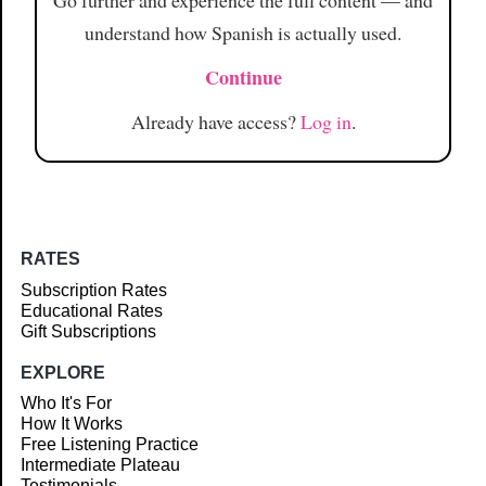
Go further and experience the full content — and
understand how Spanish is actually used.
Continue
Already have access?
Log in
.
RATES
Subscription Rates
Educational Rates
Gift Subscriptions
EXPLORE
Who It's For
How It Works
Free Listening Practice
Intermediate Plateau
Testimonials