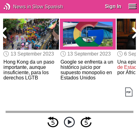
Sign In
News in Slow Spanish
13 September 2023
13 September 2023
6 Sep
Hong Kong da un paso
Google se enfrenta a un
Una epid
importante, aunque
histórico juicio por
de Estad
insuficiente, para los
supuesto monopolio en
por África
derechos LGTB
Estados Unidos