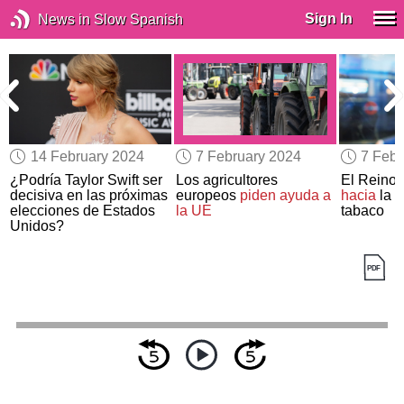
Sign In
News in Slow Spanish
14 February 2024
7 February 2024
7 Febr
¿Podría Taylor Swift ser
Los agricultores
El Reino
decisiva en las próximas
europeos
piden ayuda a
hacia
la p
elecciones de Estados
la UE
tabaco
Unidos?