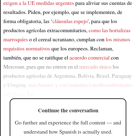
exigen a la UE medidas urgentes
para aliviar sus cuentas de
resultados. Piden, por ejemplo, que se implementen, de
forma obligatoria, las ‘
cláusulas espejo
', para que los
productos agrícolas extracomunitarios,
como las hortalizas
marroquíes
o el cereal ucraniano, cumplan con
los mismos
requisitos normativos
que los europeos. Reclaman,
también, que no se ratifique el
acuerdo comercial
con
Mercosur, para que no entren en el
mercado único
los
productos agrícolas de Argentina, Bolivia, Brasil, Paraguay
y Uruguay,
más baratos y con estándares medioambientales
más bajos
. Lo
Continue the conversation
Go further and experience the full content — and
understand how Spanish is actually used.