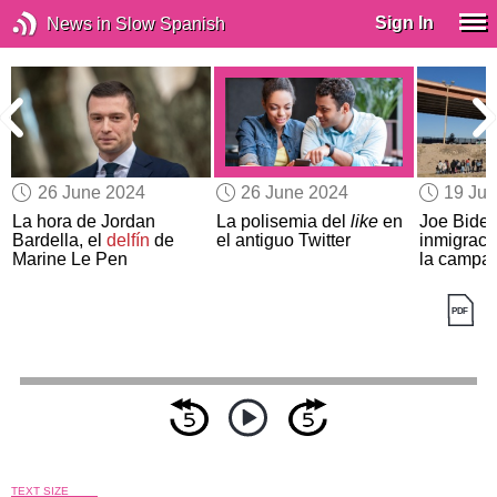
Sign In
News in Slow Spanish
26 June 2024
26 June 2024
19 Ju
a
La hora de Jordan
La polisemia del
like
en
Joe Biden
Bardella, el
delfín
de
el antiguo Twitter
inmigració
Marine Le Pen
la campañ
TEXT SIZE