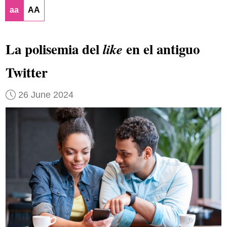
aa
AA
La polisemia del
en el antiguo
like
Twitter
26 June 2024