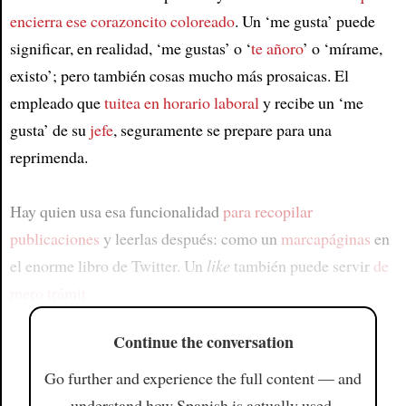
encierra ese corazoncito coloreado
. Un ‘me gusta’ puede
significar, en realidad, ‘me gustas’ o ‘
te añoro
’ o ‘mírame,
existo’; pero también cosas mucho más prosaicas. El
empleado que
tuitea en horario laboral
y recibe un ‘me
gusta’ de su
jefe
, seguramente se prepare para una
reprimenda.
Hay quien usa esa funcionalidad
para recopilar
publicaciones
y leerlas después: como un
marcapáginas
en
el enorme libro de Twitter. Un
like
también puede servir
de
mero trámit
Continue the conversation
Go further and experience the full content — and
understand how Spanish is actually used.