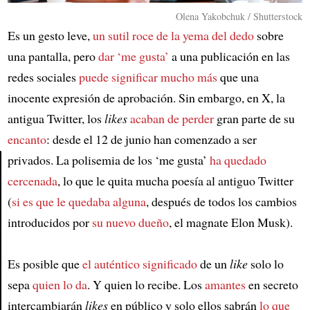
Olena Yakobchuk / Shutterstock
Es un gesto leve,
un sutil roce de la yema del dedo
sobre
una pantalla, pero
dar ‘me gusta’
a una publicación en las
redes sociales
puede significar mucho más
que una
inocente expresión de aprobación. Sin embargo, en X, la
antigua Twitter, los
likes
acaban de perder
gran parte de su
encanto
: desde el 12 de junio han comenzado a ser
privados. La polisemia de los ‘me gusta’
ha quedado
cercenada
, lo que le quita mucha poesía al antiguo Twitter
Article
(
si es que le quedaba alguna
, después de todos los cambios
introducidos por
su nuevo dueño
, el magnate Elon Musk).
Es posible que
el auténtico significado
de un
like
solo lo
sepa
quien lo da
. Y quien lo recibe. Los
amantes
en secreto
intercambiarán
likes
en público y solo ellos sabrán
lo que