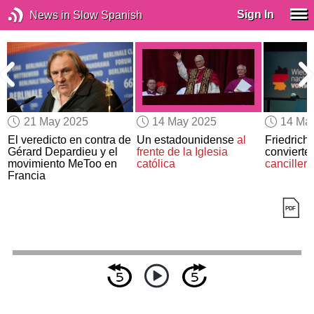
Sign In
News in Slow Spanish
21 May 2025
14 May 2025
14 Ma
El veredicto en contra de
Un estadounidense
al
Friedrich
Gérard Depardieu y el
frente de la Iglesia
convierte
movimiento MeToo en
católica
canciller
Francia