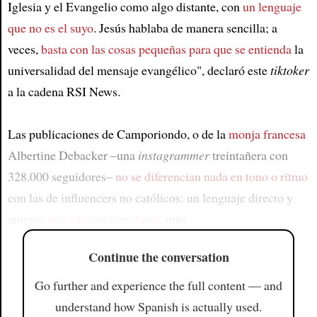
Iglesia y el Evangelio como algo distante, con
un lenguaje
que no es el suyo
. Jesús hablaba de manera sencilla; a
veces,
basta con las cosas pequeñas para que se entienda
la
universalidad del mensaje evangélico", declaró este
tiktoker
a la cadena RSI News.
Las publicaciones de Camporiondo, o de la
monja francesa
Albertine Debacker –una
instagrammer
treintañera con
328.000 seguidores–
no se diferencian nada en tono o ritmo
con las de influencers no católicos: un lenguaje directo y
ameno,
una edición trepidante
, mús
Continue the conversation
Go further and experience the full content — and
understand how Spanish is actually used.