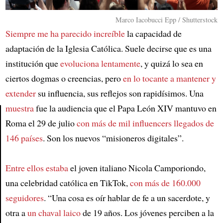
Marco Iacobucci Epp / Shutterstock
Siempre me ha parecido increíble
la capacidad de
adaptación de la Iglesia Católica. Suele decirse que es una
institución que
evoluciona lentamente
, y quizá lo sea en
ciertos dogmas o creencias, pero
en lo tocante a mantener y
extender
su influencia, sus reflejos son rapidísimos. Una
muestra
fue la audiencia que el Papa León XIV mantuvo en
Roma el 29 de julio
con más de mil influencers llegados de
Article
146 países
. Son los nuevos “misioneros digitales”.
Entre ellos estaba
el joven italiano Nicola Camporiondo,
una celebridad católica en TikTok,
con más de 160.000
seguidores
. “Una cosa es oír hablar de fe a un sacerdote, y
otra a
un chaval laico
de 19 años. Los jóvenes perciben a la