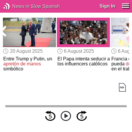
Sign In
News in Slow Spanish
20 August 2025
6 August 2025
6 Augu
Entre Trump y Putin, un
El Papa intenta seducir a
Francia q
apretón de manos
los influencers católicos
pueda
dor
simbólico
en el trab