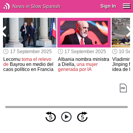
Sign In
News in Slow Spanish
17 September 2025
17 September 2025
10 Se
Lecornu
toma el relevo
Albania nombra ministra
Vladimir P
de
Bayrou en medio del
a Diella,
una mujer
Jinping f
caos político en Francia
generada por IA
idea de l