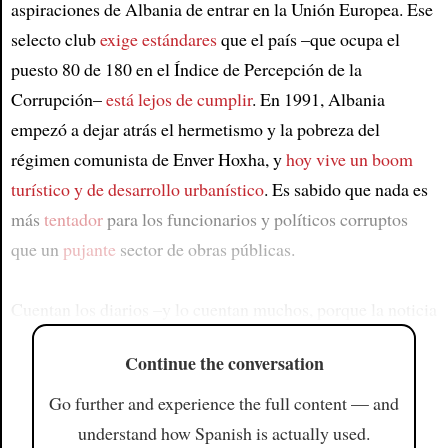
aspiraciones de Albania de entrar en la Unión Europea. Ese
selecto club
exige estándares
que el país –que ocupa el
puesto 80 de 180 en el Índice de Percepción de la
Corrupción–
está lejos de cumplir
. En 1991, Albania
empezó a dejar atrás el hermetismo y la pobreza del
régimen comunista de Enver Hoxha, y
hoy vive un boom
turístico y de desarrollo urbanístico
. Es sabido que nada es
más
tentador
para los funcionarios y políticos corruptos
que un
pujante
sector de obras públicas.
Cuentan los diarios –y lo cuentan muchos, porque la noticia
Continue the conversation
Go further and experience the full content — and
understand how Spanish is actually used.