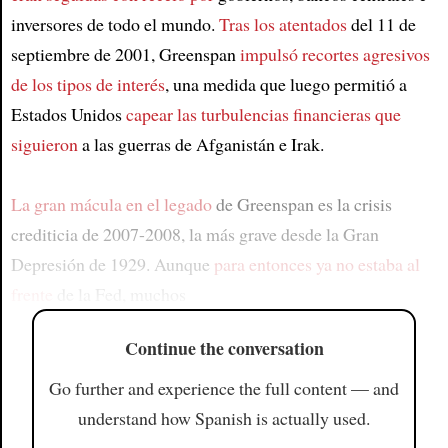
inversores de todo el mundo.
Tras los atentados
del 11 de
septiembre de 2001, Greenspan
impulsó recortes agresivos
de los tipos de interés
, una medida que luego permitió a
Estados Unidos
capear las turbulencias financieras que
siguieron
a las guerras de Afganistán e Irak.
La gran mácula en el legado
de Greenspan es la crisis
crediticia de 2007-2008, la más grave desde la Gran
Depresión de 1929. Aunque
para entonces ya no estaba al
frente
de la Fed, muchos
Continue the conversation
Go further and experience the full content — and
understand how Spanish is actually used.