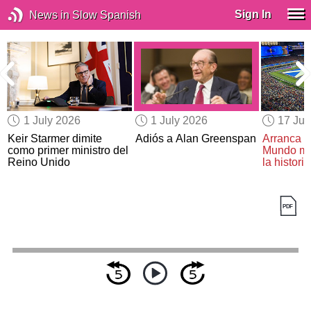
Sign In
News in Slow Spanish
1 July 2026
1 July 2026
17 Ju
Keir Starmer dimite
Adiós a Alan Greenspan
Arranca l
como primer ministro del
Mundo má
Reino Unido
la historia