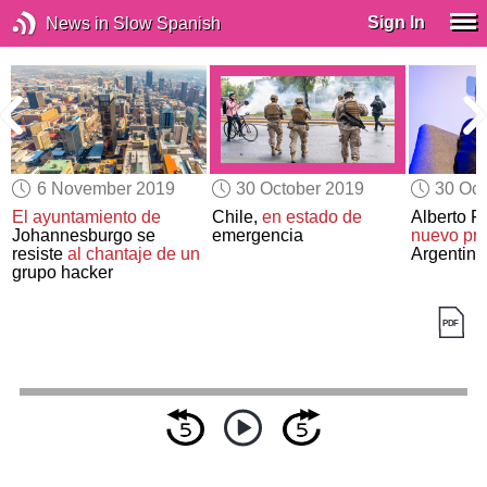
Sign In
News in Slow Spanish
6 November 2019
30 October 2019
30 Oct
El ayuntamiento de
Chile,
en estado de
Alberto F
Johannesburgo se
emergencia
nuevo pre
resiste
al chantaje de un
Argentina
grupo hacker