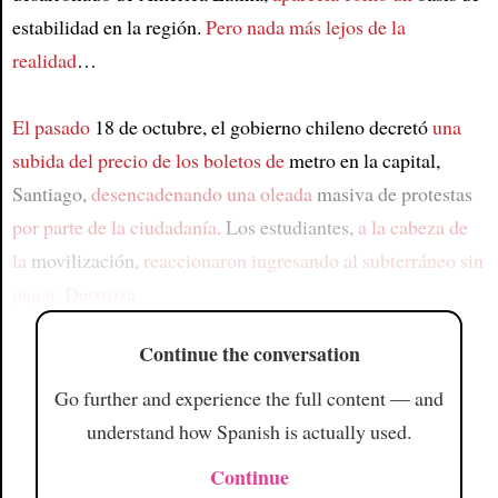
estabilidad en la región.
Pero nada más lejos de la
realidad
…
El pasado
18 de octubre, el gobierno chileno decretó
una
subida del precio
de los boletos de
metro en la capital,
Santiago,
desencadenando una oleada
masiva de protestas
por parte de la ciudadanía
. Los estudiantes,
a la cabeza de
la
movilización,
reaccionaron ingresando
al subterráneo sin
pagar
.
Destroza
Continue the conversation
Go further and experience the full content — and
understand how Spanish is actually used.
Continue