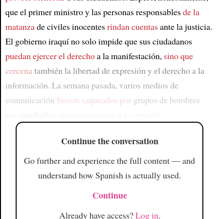
que el primer ministro y las personas responsables
de la
matanza
de civiles inocentes
rindan cuentas
ante la justicia.
El gobierno iraquí no solo impide que sus ciudadanos
puedan ejercer el derecho
a la manifestación,
sino que
cercena
también la libertad de expresión y el derecho a la
información. La semana pasada, varios medios de
comunicación
fueron saqueados por
grupos de hombres
encapuchados,
que amenazaron a los periodi
Continue the conversation
Go further and experience the full content — and
understand how Spanish is actually used.
Continue
Already have access?
Log in
.