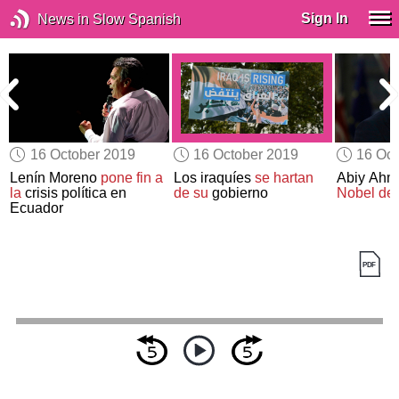
Sign In
News in Slow Spanish
16 October 2019
16 October 2019
16 Oct
Lenín Moreno
pone fin a
Los iraquíes
se hartan
Abiy Ahm
la
crisis política en
de su
gobierno
Nobel de 
Ecuador