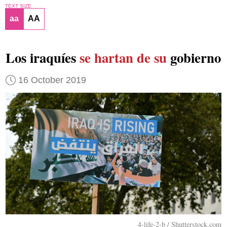
TEXT SIZE
aa
AA
Los iraquíes
se hartan de su
gobierno
16 October 2019
4-life-2-b / Shutterstock.com