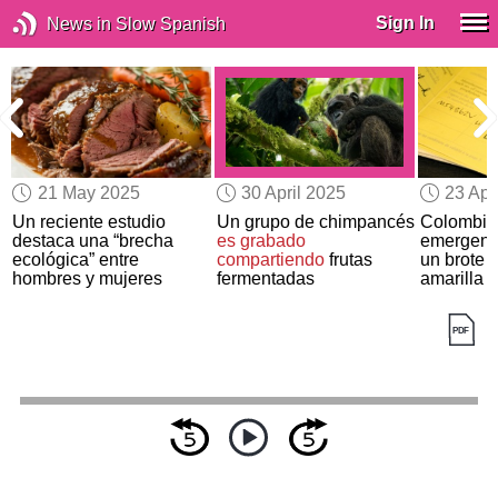
Sign In
News in Slow Spanish
21 May 2025
30 April 2025
23 Apr
Un reciente estudio
Un grupo de chimpancés
Colombia 
destaca una “brecha
es grabado
emergenci
ecológica” entre
compartiendo
frutas
un brote d
hombres y mujeres
fermentadas
amarilla