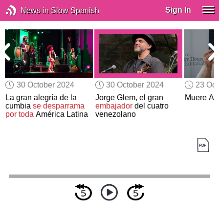
Sign In
News in Slow Spanish
30 October 2024
30 October 2024
23 Oct
La gran alegría de la
Jorge Glem, el gran
Muere An
cumbia
se desparrama
embajador
del cuatro
por toda
América Latina
venezolano