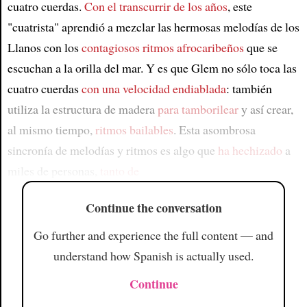
cuatro cuerdas.
Con el transcurrir de los años
, este
"cuatrista" aprendió a mezclar las hermosas melodías de los
Llanos con los
contagiosos ritmos afrocaribeños
que se
escuchan a la orilla del mar. Y es que Glem no sólo toca las
cuatro cuerdas
con una velocidad endiablada
: también
utiliza la estructura de madera
para tamborilear
y así crear,
al mismo tiempo,
ritmos bailables
. Esta asombrosa
sincronía de melodías y ritmos es algo que
ha hechizado
a
miles de personas,
tanto de
Continue the conversation
Go further and experience the full content — and
understand how Spanish is actually used.
Continue