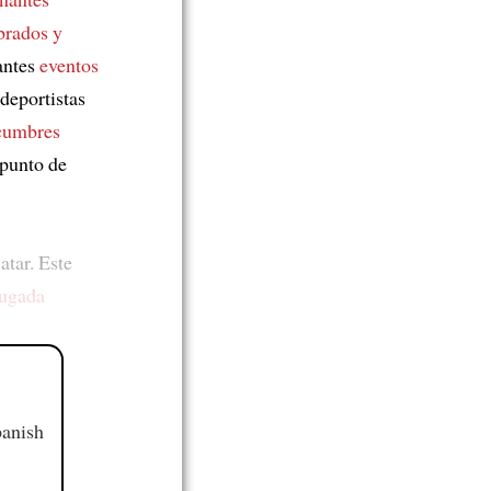
rados y
antes
eventos
deportistas
cumbres
 punto de
atar. Este
jugada
panish