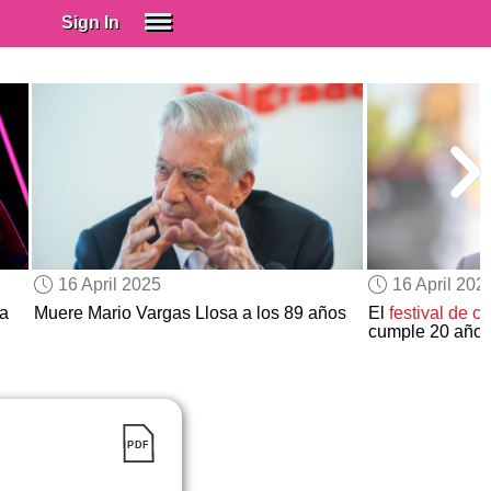
Sign In
SIGN IN
Spanish (Spain)
Spanish (Latino)
SUBSCRIBE
EDUCATIONAL LICENSES
GIFT CARDS
16 April 2025
16 April 202
OTHER LANGUAGES
ca
Muere Mario Vargas Llosa a los 89 años
El
festival de ci
cumple 20 año
ABOUT US
ADJUST COLORS