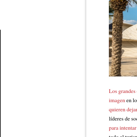
Article
Los grandes 
imagen
en lo
quieren deja
líderes de so
para intentar
todo al turi