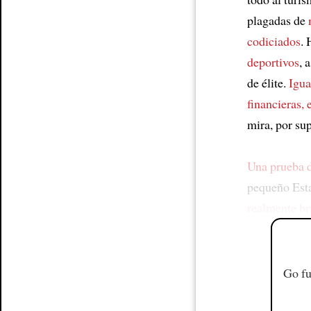
plagadas de
codiciados
. 
deportivos
, 
de élite.
Igua
financieras,
mira, por sup
Una prueba d
pequeño Est
realmente br
Go fu