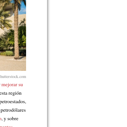
Shutterstock.com
r
mejorar su
esta región
petroestados,
 petrodólares
o
, y sobre
nantes