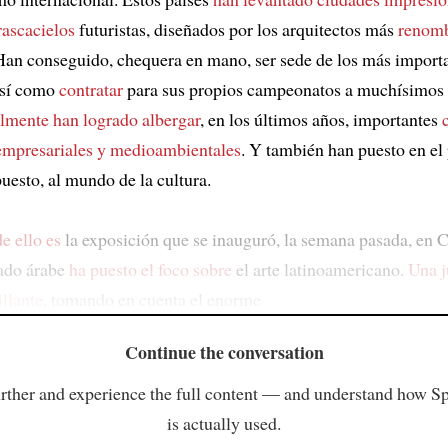
rascacielos
futuristas, diseñados por los arquitectos más
renomb
Han conseguido, chequera en mano, ser sede de los más import
así como
contratar
para sus propios campeonatos a muchísimos 
lmente han logrado albergar
, en los últimos años, importantes
 empresariales y medioambientales
. Y también han puesto en el
uesto, al mundo de la cultura.
e ello es
la exposición que se inauguró, la semana pasada, en C
ado árabe
ha puesto el foco sobre
el arte latinoamericano.
Una 
illante
, tomando en cuenta el enorme
Continue the conversation
rther and experience the full content — and understand how S
is actually used.