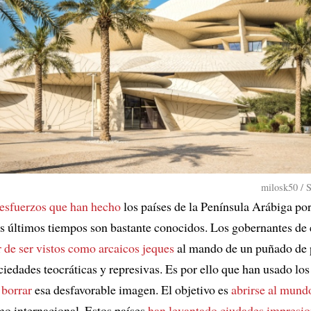
milosk50 / 
esfuerzos que han hecho
los países de la Península Arábiga po
s últimos tiempos son bastante conocidos. Los gobernantes de 
r de ser vistos como arcaicos jeques
al mando de un puñado de 
ciedades teocráticas y represivas. Es por ello que han usado los
 borrar
esa desfavorable imagen. El objetivo es
abrirse al mund
smo internacional. Estos países
han levantado ciudades impresio