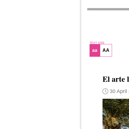
TEXT SIZE
aa
AA
El arte
30 April