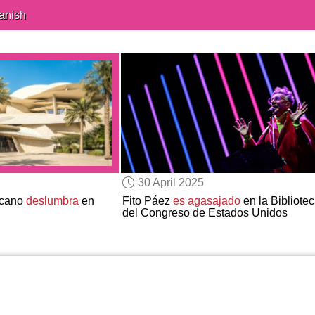
anish
30 April 2025
ricano
deslumbra
en
Fito Páez
es agasajado
en la Bibliote
del Congreso de Estados Unidos