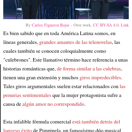
By
Carlos Figueroa Rojas
-
Own work
,
CC BY-SA 4.0
,
Link
Es bien sabido que en toda América Latina somos, en
líneas generales,
grandes amantes de las telenovelas
, las
cuales también se conocen coloquialmente como
"culebrones". Este llamativo término hace referencia a unas
historias románticas que,
de forma similar a las culebras
,
tienen una gran extensión y muchos
giros impredecibles
.
Article
Tales giros argumentales suelen estar relacionados con
las
penurias sentimentales
que la mujer protagonista sufre a
causa de
algún amor no correspondido
.
Esta infalible fórmula comercial
está también detrás del
longevo éxito
de Pimpinela, un famosísimo dúo musical