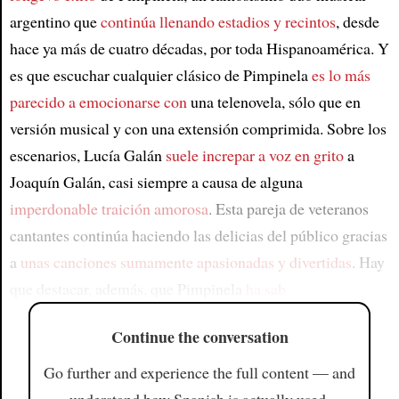
argentino que
continúa llenando estadios y recintos
, desde
hace ya más de cuatro décadas, por toda Hispanoamérica. Y
es que escuchar cualquier clásico de Pimpinela
es lo más
parecido a emocionarse con
una telenovela, sólo que en
versión musical y con una extensión comprimida. Sobre los
escenarios, Lucía Galán
suele increpar a voz en grito
a
Joaquín Galán, casi siempre a causa de alguna
imperdonable traición amorosa
. Esta pareja de veteranos
cantantes continúa haciendo las delicias del público gracias
a
unas canciones sumamente apasionadas y divertidas
. Hay
que destacar, además, que Pimpinela
ha sab
Continue the conversation
Go further and experience the full content — and