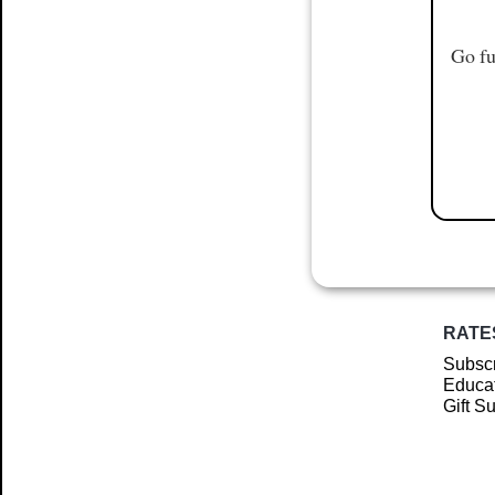
Go fu
RATE
Subscr
Educat
Gift S