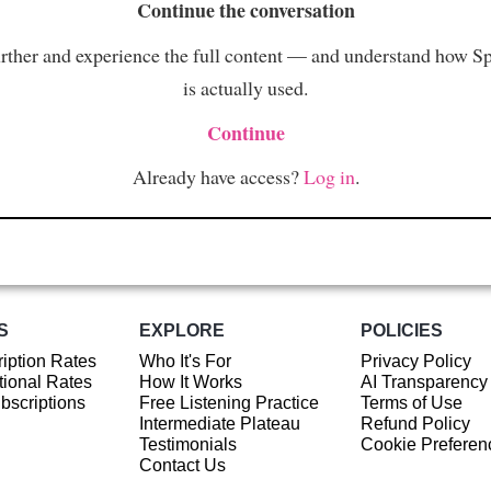
Continue the conversation
rther and experience the full content — and understand how S
is actually used.
Continue
Already have access?
Log in
.
S
EXPLORE
POLICIES
iption Rates
Who It's For
Privacy Policy
ional Rates
How It Works
AI Transparency
ubscriptions
Free Listening Practice
Terms of Use
Intermediate Plateau
Refund Policy
Testimonials
Cookie Preferen
Contact Us