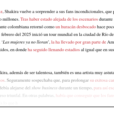
ez
, Shakira vuelve a sorprender a sus fans incondicionales, que 
o millones.
Tras haber estado alejada de los escenarios
durante 
tante colombiana retornó como
un huracán desbocado
hace poc
 febrero del 2025 inició un tour mundial en la ciudad de Río de
 ‘
Las mujeres ya no lloran
’,
la ha llevado por gran parte de
Amé
nidos, en donde
ha seguido llenando estadios
al igual que en su
kira, además de ser talentosa, también es una artista muy astut
ios
. Seguramente sospechaba que, para prolongar
su exitosa ca
 debía alejarse del
show business
durante un tiempo,
para así es
eso triunfal. En otras palabras,
había que conseguir que los fans
Es lo que h