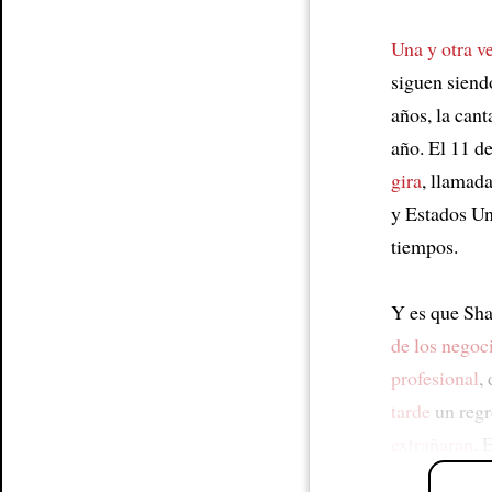
Una y otra v
siguen siend
años, la can
año. El 11 de
gira
, llamada
y Estados U
tiempos.
Y es que Sha
de los negoc
profesional
,
tarde
un regr
extrañaran
. 