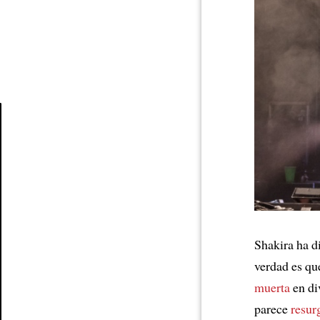
Article
Shakira ha d
verdad es qu
muerta
en di
parece
resur