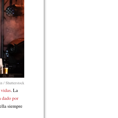
in / Shutterstock
 vidas
. La
a dado por
ella siempre