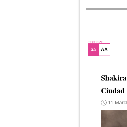
TEXT SIZE
aa
AA
Shakir
Ciudad 
11 Marc