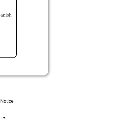
panish
 Notice
ces