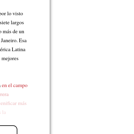
por lo visto
siete largos
o más de un
 Janeiro. Esa
rica Latina
s mejores
a
en el campo
rrera
cenificar más
 la