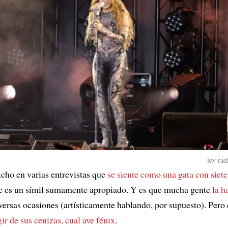
lev rad
icho en varias entrevistas que
se siente como una gata con siete
e es un símil sumamente apropiado. Y es que mucha gente
la h
versas ocasiones (artísticamente hablando, por supuesto). Pero 
gir de sus cenizas, cual ave fénix
.