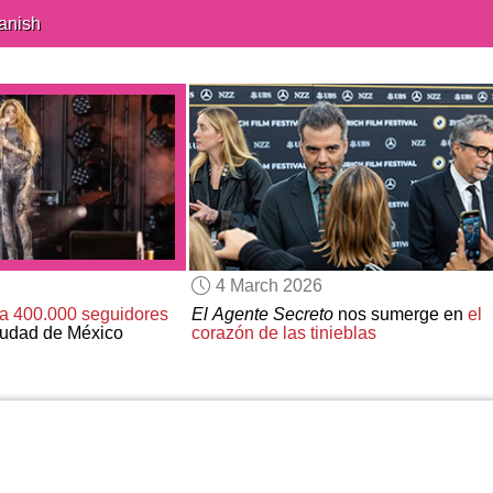
anish
4 March 2026
a 400.000 seguidores
El Agente Secreto
nos sumerge en
el
iudad de México
corazón de las tinieblas