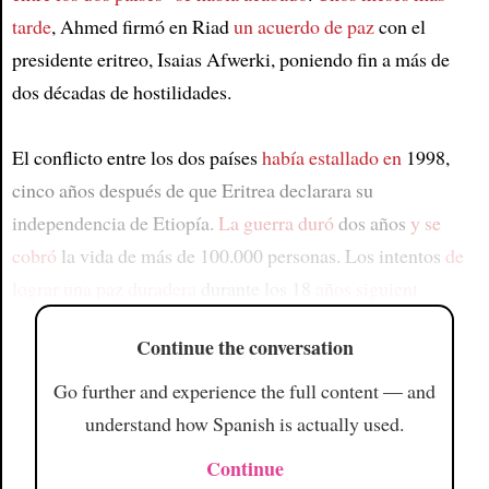
tarde
, Ahmed firmó en Riad
un acuerdo de paz
con el
presidente eritreo, Isaias Afwerki, poniendo fin a más de
dos décadas de hostilidades.
El conflicto entre los dos países
había estallado en
1998,
cinco años después de que Eritrea declarara su
independencia de Etiopía.
La guerra duró
dos años
y se
cobró
la vida de más de 100.000 personas. Los intentos
de
lograr una paz duradera
durante los 18
años siguient
Continue the conversation
Go further and experience the full content — and
understand how Spanish is actually used.
Continue