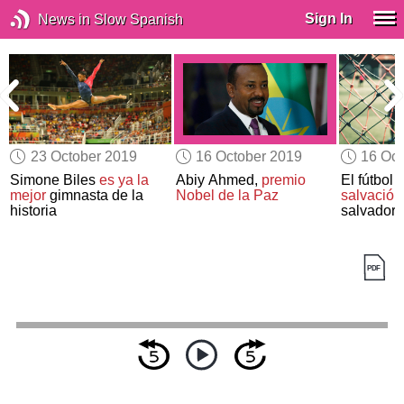
Sign In
News in Slow Spanish
23 October 2019
16 October 2019
16 Oct
Simone Biles
es ya la
Abiy Ahmed,
premio
El fútbol
c
s
mejor
gimnasta de la
Nobel de la Paz
salvación
historia
salvador