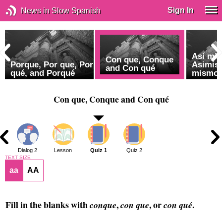
Sign In
News in Slow Spanish
Así mi
Con que, Conque
Porque, Por que, Por
Asimis
and Con qué
qué, and Porqué
mismo
Con que, Conque and Con qué
1
Dialog 2
Lesson
Quiz 1
Quiz 2
TEXT SIZE
aa
AA
Fill in the blanks with
,
, or
.
conque
con que
con qué