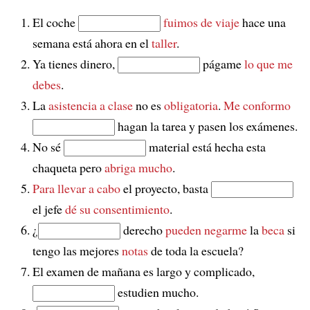
El coche
fuimos de viaje
hace una
semana está ahora en el
taller
.
Ya tienes dinero,
págame
lo que me
debes
.
La
asistencia a clase
no es
obligatoria
.
Me conformo
hagan la tarea y pasen los exámenes.
No sé
material está hecha esta
chaqueta pero
abriga mucho
.
Para llevar a cabo
el proyecto, basta
el jefe
dé su consentimiento
.
¿
derecho
pueden negarme
la
beca
si
tengo las mejores
notas
de toda la escuela?
El examen de mañana es largo y complicado,
estudien mucho.