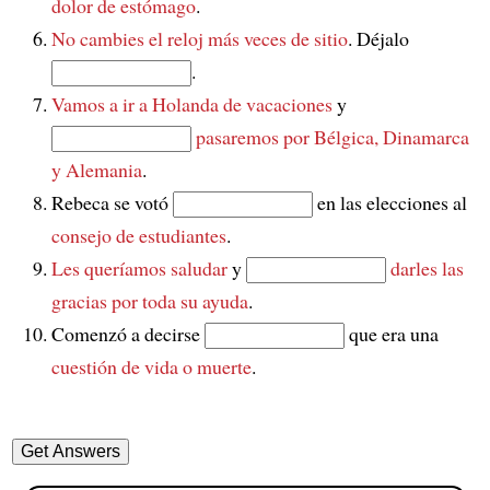
dolor de estómago
.
No cambies el reloj más veces de sitio
. Déjalo
.
Vamos a ir a Holanda de vacaciones
y
pasaremos por Bélgica, Dinamarca
y Alemania
.
Rebeca se votó
en las elecciones al
consejo de estudiantes
.
Les queríamos saludar
y
darles las
gracias por toda su ayuda
.
Comenzó a decirse
que era una
cuestión de vida o muerte
.