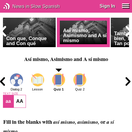
Sign In
News in Slow Spanish
Así mismo,
Tambié
Asimismo and A sí
r
Con que, Conque
bien, 
mismo
and Con qué
Tan po
Así mismo, Asimismo and A sí mismo
1
Dialog 2
Lesson
Quiz 1
Quiz 2
TEXT SIZE
aa
AA
Fill in the blanks with
or
así mismo, asimismo,
a sí
.
mismo