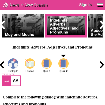
Sign In
News in Slow Spanish
Indefinite
Adverbs,
Adjectives, and
Apocop
Pronouns
Muy and Mucho
the Adj
Indefinite Adverbs, Adjectives, and Pronouns
1
Dialog 2
Lesson
Quiz 1
Quiz 2
TEXT SIZE
aa
AA
Complete the following dialog with indefinite adverbs,
adjectives and pronouns.