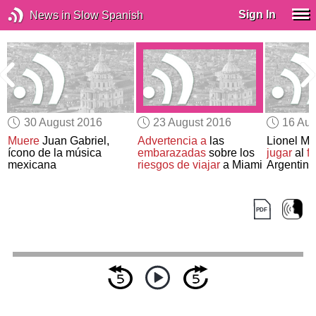
Sign In
News in Slow Spanish
30 August 2016
23 August 2016
16 Aug
s
Muere
Juan Gabriel,
Advertencia a
las
Lionel M
ícono de la música
embarazadas
sobre los
jugar
al
fú
mexicana
riesgos de viajar
a Miami
Argentina