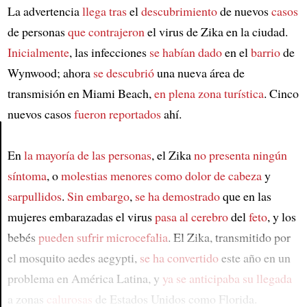
La advertencia
llega tras
el
descubrimiento
de nuevos
casos
de personas
que contrajeron
el virus de Zika en la ciudad.
Inicialmente
, las infecciones
se habían dado
en el
barrio
de
Wynwood; ahora
se descubrió
una nueva área de
transmisión en Miami Beach,
en plena
zona turística
. Cinco
nuevos casos
fueron reportados
ahí.
En
la mayoría de las personas
, el Zika
no presenta ningún
Article
síntoma
, o
molestias menores
como dolor de cabeza
y
sarpullidos
.
Sin embargo
,
se ha demostrado
que en las
mujeres embarazadas el virus
pasa al cerebro
del
feto
, y los
bebés
pueden sufrir microcefalia
. El Zika, transmitido por
el mosquito aedes aegypti,
se ha convertido
este año en un
problema en América Latina, y
ya se anticipaba su llegada
a zonas
calurosas
de Estados Unidos como Florida.