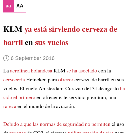
aa
AA
KLM
ya está sirviendo
cerveza de
barril
en
sus vuelos
6 September 2016
La
aerolínea holandesa
KLM
se ha asociado
con la
cervecería
Heineken para
ofrecer
cerveza de barril en sus
vuelos. El vuelo Amsterdam-Curazao del 31 de agosto
ha
sido el primero
en ofrecer este servicio premium, una
rareza
en el mundo de la aviación.
Debido a que las normas de seguridad
no permiten
el uso
de
tanques
de CO2, el sistema
utiliza presión de aire
para