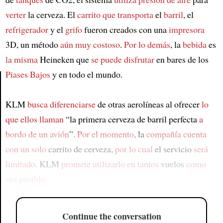
verter
la cerveza. El
carrito que transporta
el
barril
, el
refrigerador
y el
grifo
fueron creados con una
impresora
3D, un método
aún muy costoso
.
Por lo demás
, la
bebida
es
la misma
Heineken que
se puede disfrutar
en bares de los
Piases Bajos
y en todo el mundo.
Article
KLM
busca diferenciarse
de otras aerolíneas al ofrecer
lo
que ellos llaman
“la primera cerveza de barril perfecta
a
bordo de un avión
”.
Por el momento
, la
compañía
cuenta
con un solo
carrito de cerveza,
por lo cual
el servicio
será
limitado
. KLM
promete utilizarlo
en tantos
vuelos
como
sea posible
.
Continue the conversation