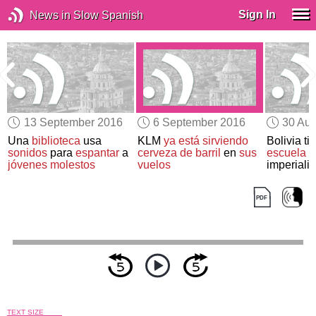
Sign In
News in Slow Spanish
13 September 2016
6 September 2016
30 Aug
Una
biblioteca
usa
KLM
ya está sirviendo
Bolivia ti
s
sonidos
para
espantar
a
cerveza de barril
en
sus
escuela mi
jóvenes molestos
vuelos
imperialis
TEXT SIZE