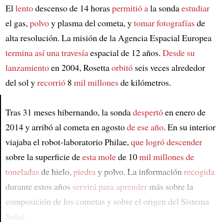
El
lento
descenso de 14 horas
permitió a
la sonda
estudiar
el gas,
polvo
y plasma del cometa, y
tomar fotografías
de
alta resolución. La misión de la Agencia Espacial Europea
termina así
una travesía
espacial de 12 años.
Desde su
lanzamiento
en 2004, Rosetta
orbitó
seis veces alrededor
del sol y
recorrió
8
mil millones
de kilómetros.
Tras 31 meses hibernando, la sonda
despertó
en enero de
Article
2014 y arribó al cometa en agosto
de ese año
. En su interior
viajaba el robot-laboratorio Philae,
que logró descender
sobre la superficie de
esta mole
de 10
mil millones de
toneladas
de hielo,
piedra
y polvo. La información
recogida
durante estos años
servirá para aprender
más sobre la
composición de los cometas y sobre el origen del Sistema
Solar.