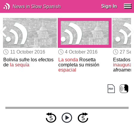
Sign In
News in Slow Spanish
11 October 2016
4 October 2016
27 Se
Bolivia sufre los efectos
La sonda
Rosetta
Estados 
de
la sequía
completa su misión
inaugura
espacial
afroamer