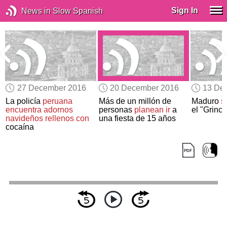
Sign In
News in Slow Spanish
27 December 2016
20 December 2016
13 De
e
La policía
peruana
Más de un millón de
Maduro
s
encuentra adornos
personas
planean ir
a
el "Grinc
navideños
rellenos con
una fiesta de 15 años
cocaína