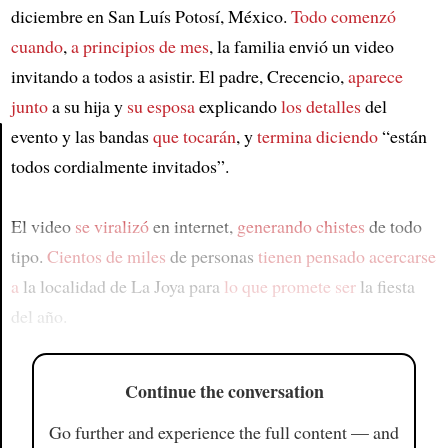
diciembre en San Luís Potosí, México.
Todo comenzó
cuando
,
a principios de mes
, la familia envió un video
invitando a todos a asistir. El padre, Crecencio,
aparece
junto
a su hija y
su esposa
explicando
los detalles
del
evento y las bandas
que tocarán
, y
termina diciendo
“están
todos cordialmente invitados”.
Article
El video
se viralizó
en internet,
generando chistes
de todo
tipo.
Cientos de miles
de personas
tienen pensado acercarse
a
la localidad de La Joya para
lo que promete ser
la fiesta
del año.
Continue the conversation
Go further and experience the full content — and