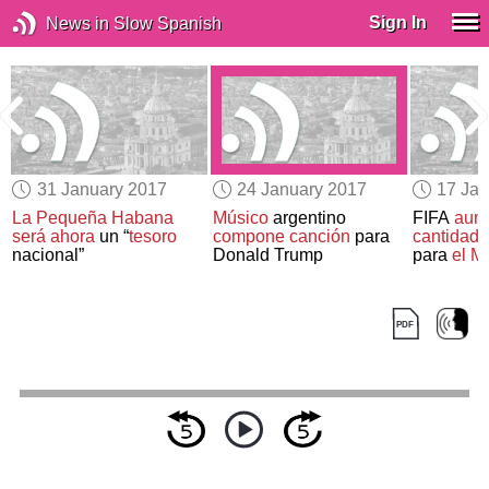
Sign In
News in Slow Spanish
31 January 2017
24 January 2017
17 Jan
La Pequeña Habana
Músico
argentino
FIFA
aum
será ahora
un “
tesoro
compone canción
para
cantidad 
nacional”
Donald Trump
para
el M