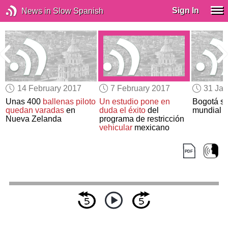
Sign In
News in Slow Spanish
14 February 2017
7 February 2017
31 Jan
Unas 400
ballenas piloto
Un estudio
pone en
Bogotá se
quedan varadas
en
duda el éxito
del
mundial
d
Nueva Zelanda
programa de restricción
vehicular
mexicano