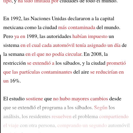
tipo
, y
ha sido imitada por
ciudades de todo el mundo.
En 1992, las Naciones Unidas declararon a la capital
mexicana como la ciudad
más contaminada
del mundo.
Pero
ya en
1989, las autoridades
habían impuesto
un
sistema
en el cual
cada automóvil
tenía asignado un día
de
la semana
en el que no podía circular
. En 2008, la
restricción
se extendió a
los sábados, y la ciudad
prometió
que
las partículas contaminantes
del aire
se reducirían en
Article
un
16%.
El estudio
sostiene
que
no hubo mayores cambios
desde
que se extendió el programa a los sábados.
Según
los
análisis, los residentes
resuelven
el problema
compartiendo
el viaje
con otra persona,
comprando un segundo
automóvil