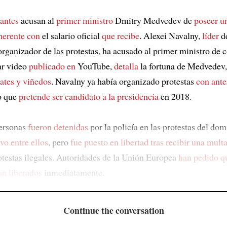
antes
acusan al
primer ministro
Dmitry Medvedev de
poseer u
herente con
el salario oficial
que recibe
. Alexei Navalny,
líder
de
organizador de las protestas, ha acusado al primer ministro de 
ar video
publicado en
YouTube,
detalla
la fortuna de Medvedev
ates y viñedos
. Navalny ya había organizado protestas
con ante
o que
pretende ser candidato a la presidencia
en 2018.
ersonas
fueron detenidas
por la policía en las protestas del dom
vo entre ellos
, pero
fue puesto en libertad
tras recibir una mult
otestas ilegales. Autoridades de la Unión Europea
han pedido q
an liberados
inmediatamente.
Continue the conversation