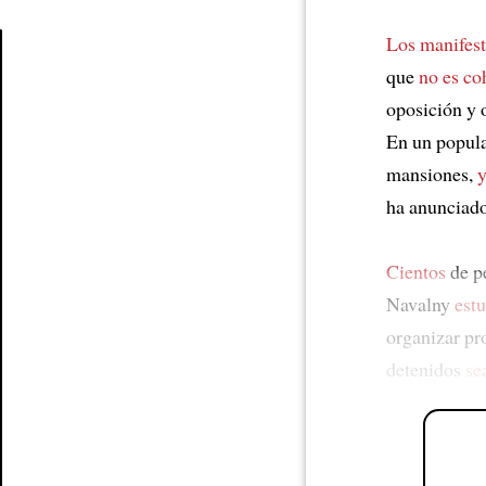
Los manifest
que
no es co
Article
oposición y 
En un popul
mansiones,
y
ha anunciad
Cientos
de p
Navalny
estu
organizar pr
detenidos
se