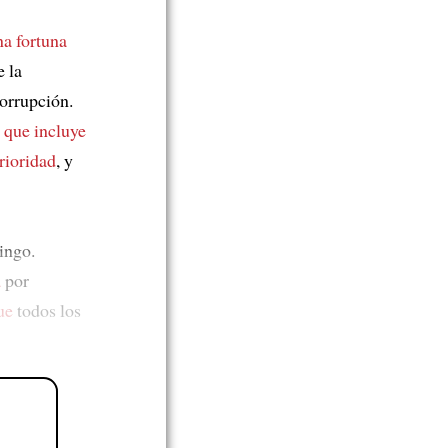
na fortuna
 la
corrupción.
,
que incluye
rioridad
, y
ingo.
a
por
ue
todos los