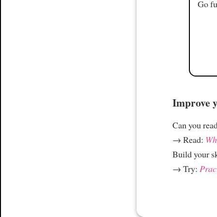
Go fu
Improve yo
Can you read
→ Read:
Why
Build your s
→ Try:
Prac