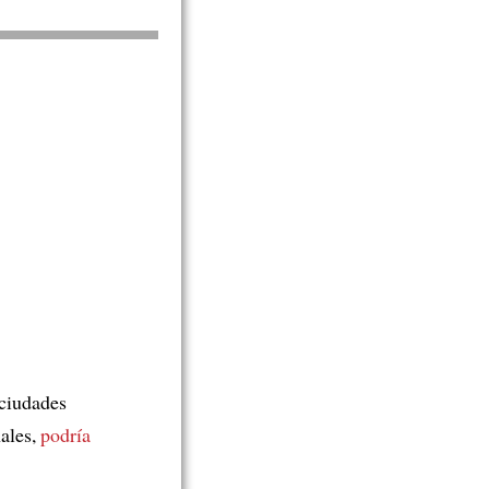
 ciudades
ales,
podría