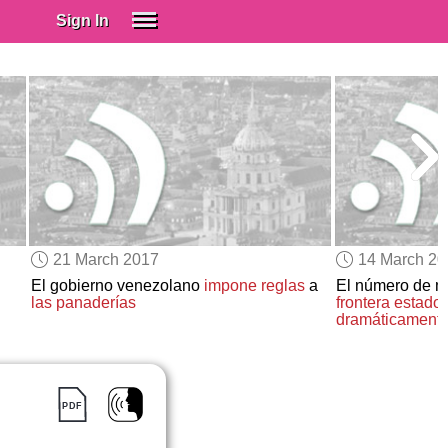
Sign In
SIGN IN
Spanish (Spain)
Spanish (Latino)
SUBSCRIBE
EDUCATIONAL LICENSES
GIFT CARDS
21 March 2017
14 March 2
OTHER LANGUAGES
El gobierno venezolano
impone reglas
a
El número de m
las panaderías
frontera estad
ABOUT US
dramáticament
ADJUST COLORS