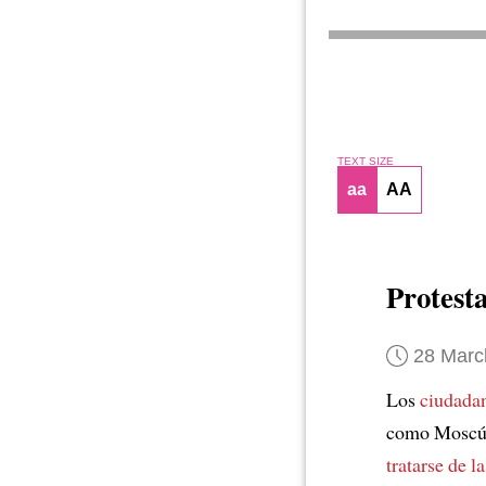
TEXT SIZE
aa
AA
Protest
28 Marc
Los
ciudada
como Moscú,
tratarse de
l