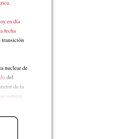
trica
.
oy en día
a fecha
 transición
ta nuclear de
ado
del
sector de la
a
se volverá