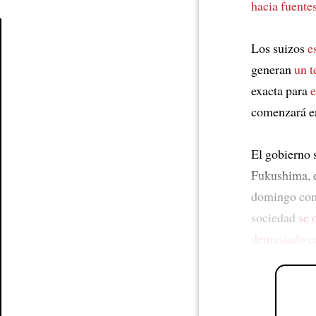
hacia fuente
Los suizos
e
Article
generan
un t
exacta para
e
comenzará e
El gobierno 
Fukushima, 
domingo com
sociedad
se 
demasiado c