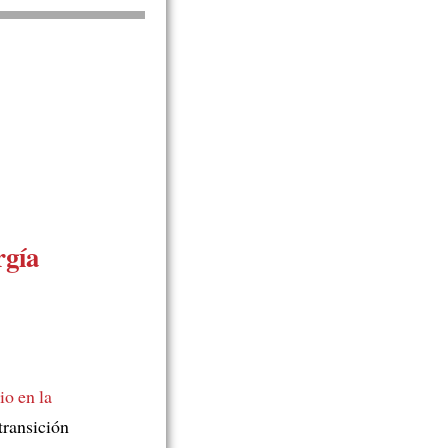
rgía
io en
la
transición