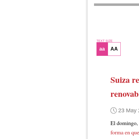
TEXT SIZE
aa
AA
Suiza
r
renovab
23 May 
El domingo,
forma en qu