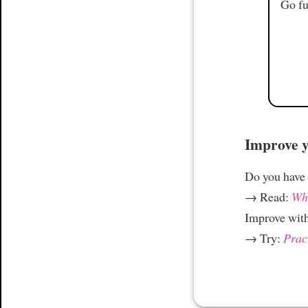
Go fu
Improve yo
Do you have
→ Read:
Why
Improve wit
→ Try:
Prac