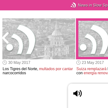
News in Slow Sp
30 May 2017
23 May 2017
l
Los Tigres del Norte,
multados por cantar
Suiza
remplazará
narcocorridos
con
energía renov