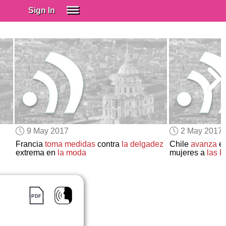
Sign In
SIGN IN
Spanish (Spain)
Spanish (Latino)
SUBSCRIBE
EDUCATIONAL LICENSES
GIFT CARDS
9 May 2017
2 May 2017
OTHER LANGUAGES
Francia
toma medidas
contra
la delgadez
Chile
avanza
en
extrema en
la moda
mujeres a
las 
ABOUT US
ADJUST COLORS