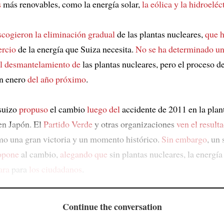
s
más renovables, como la energía solar,
la eólica y la hidroeléc
scogieron la eliminación gradual
de las plantas nucleares,
que h
ercio
de la energía que Suiza necesita.
No se ha determinado
un
l desmantelamiento de
las plantas nucleares, pero el proceso de
n enero
del año próximo
.
suizo
propuso
el cambio
luego del
accidente de 2011 en la plan
en Japón. El
Partido Verde
y otras organizaciones
ven el result
o una gran victoria y un momento histórico.
Sin embargo
, un 
opone
al cambio,
alegando que
sin plantas nucleares, la energí
ara
para
los ciudadanos
.
Continue the conversation