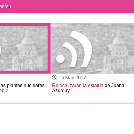
anish
16 May 2017
las plantas nucleares
Relocalizarán
la estatua
de Juana
able
Azurduy