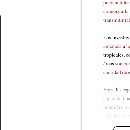
pueden infec
comenzar la
transmitir tal
Article
Los investig
amenaza
a
l
tropicales, 
áreas
son co
cantidad de
e
Entre
las esp
capacidad
pa
mamífero
má
especies de 