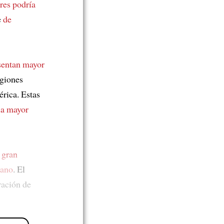
res
podría
e
de
sentan mayor
egiones
érica. Estas
la mayor
 gran
mano
. El
ración de