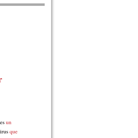
r
les
un
virus
que