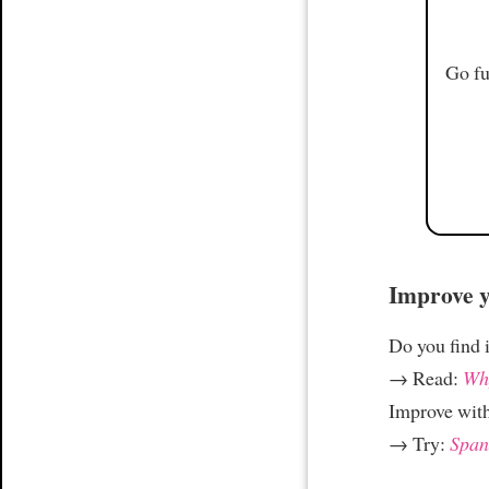
Go fu
Improve yo
Do you find i
→ Read:
Why
Improve wit
→ Try:
Spani