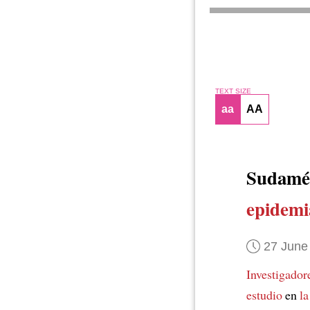
TEXT SIZE
aa
AA
Sudamé
epidemi
27 June
Investigador
estudio
en
la