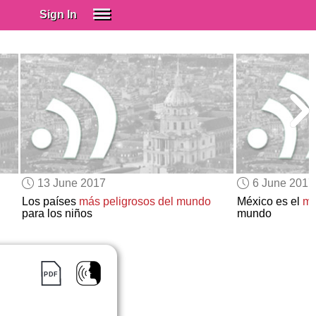
Sign In
SIGN IN
Spanish (Spain)
Spanish (Latino)
SUBSCRIBE
EDUCATIONAL LICENSES
GIFT CARDS
13 June 2017
6 June 2017
OTHER LANGUAGES
Los países
más peligrosos del mundo
México es el
ma
para los niños
mundo
ABOUT US
ADJUST COLORS