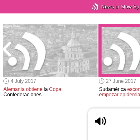
News in Slow Sp
4 July 2017
27 June 2017
o
Alemania obtiene
la
Copa
Sudamérica
escon
Confederaciones
empezar epidemi