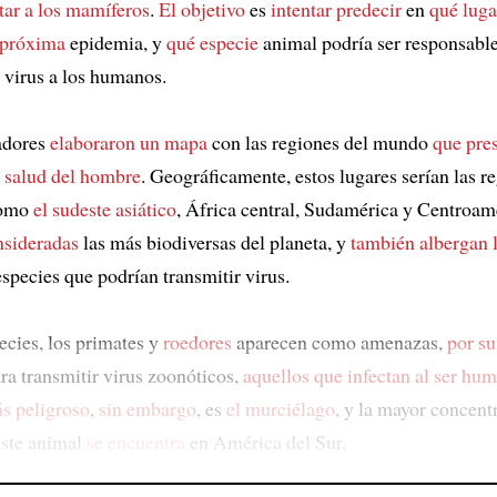
tar a los mamíferos
.
El objetivo
es
intentar predecir
en
qué luga
 próxima
epidemia, y
qué especie
animal podría ser responsabl
virus a los humanos.
adores
elaboraron un mapa
con las regiones del mundo
que pre
a salud del hombre
. Geográficamente, estos lugares serían las r
como
el sudeste asiático
, África central, Sudamérica y Centroam
nsideradas
las más biodiversas del planeta, y
también albergan
species que podrían transmitir virus.
ecies, los primates y
roedores
aparecen como amenazas,
por su
ra transmitir virus zoonóticos,
aquellos que infectan
al ser hu
s peligroso
,
sin embargo
, es
el murciélago
, y la mayor concent
este animal
se encuentra
en América del Sur.