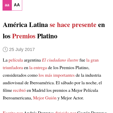
aa
AA
América Latina
se hace presente
en
los
Premios
Platino
25 July 2017
La
película
argentina
El ciudadano ilustre
fue
la gran
triunfadora
en
la entrega
de los Premios Platino,
considerados como
los más importantes
de la industria
audiovisual de Iberoamérica. El sábado por la noche, el
filme
recibió
en Madrid los premios a Mejor Película
Iberoamericana,
Mejor Guión
y Mejor Actor.
Escrito por
Andrés Duprat y
dirigido por
Gastón Duprat y