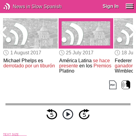
Sign In
News in Slow Spanish
1 August 2017
25 July 2017
18 Jul
Michael Phelps es
América Latina
se hace
Federer y
derrotado por un tiburón
presente
en los
Premios
ganadore
Platino
Wimbled
TEXT SIZE