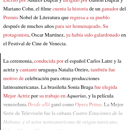
Mariano Cohn, el filme
cuenta la historia
de un
ganador
del
Premio
Nobel de Literatura que
regresa a su pueblo
después de muchos años
para ser homenajeado
.
Su
protagonista
, Oscar Martínez,
ya había sido galardonado
en
el Festival de Cine de Venecia.
La ceremonia,
conducida por
el español Carlos Latre y la
actriz y
cantante
uruguaya Natalia Oreiro,
también fue
Article
motivo de
celebración para otras producciones
latinoamericanas. La brasileña Sonia Braga
fue elegida
Mejor Actriz
por
su trabajo en
Aquarius
, y la película
venezolana
Desde allá
ganó como
Opera Prima
. La Mejor
Serie de Televisión fue la cubana
Cuatro Estaciones de la
Habana
, y el actor norteamericano de origen mexicano,