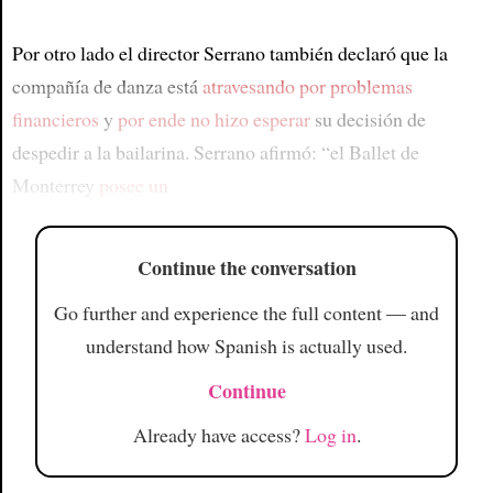
Por otro lado el director Serrano también declaró que la
compañía de danza está
atravesando por problemas
financieros
y
por ende
no hizo esperar
su decisión de
despedir a la bailarina. Serrano afirmó: “el Ballet de
Monterrey
posee un
Continue the conversation
Go further and experience the full content — and
understand how Spanish is actually used.
Continue
Already have access?
Log in
.