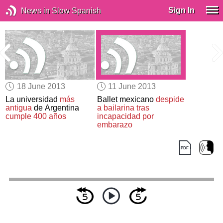
Sign In
News in Slow Spanish
18 June 2013
11 June 2013
La universidad
más
Ballet mexicano
despide
antigua
de Argentina
a bailarina
tras
cumple 400 años
incapacidad por
embarazo