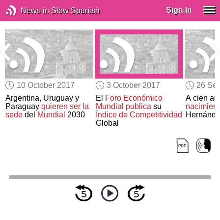
Sign In
News in Slow Spanish
10 October 2017
3 October 2017
26 Se
Argentina, Uruguay y
El
Foro Económico
A cien añ
Paraguay
quieren ser la
Mundial
publica
su
nacimient
sede
del
Mundial
2030
Índice de Competitividad
Hernánde
Global