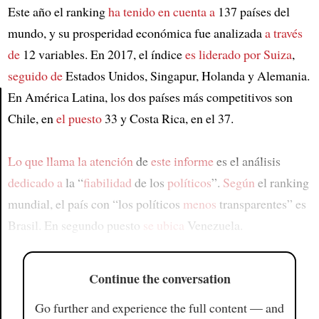
Este año el ranking
ha tenido en cuenta a
137 países del
mundo, y su prosperidad económica fue analizada
a través
de
12 variables. En 2017, el índice
es liderado por
Suiza
,
seguido de
Estados Unidos, Singapur, Holanda y Alemania.
En América Latina, los dos países más competitivos son
Chile, en
el puesto
33 y Costa Rica, en el 37.
Article
Lo que llama la atención
de
este informe
es el análisis
dedicado a
la “
fiabilidad
de los
políticos
”.
Según
el ranking
mundial, el país con “los políticos
menos
transparentes” es
Brasil. En segundo puesto
se ubica
Venezuela.
Continue the conversation
Go further and experience the full content — and