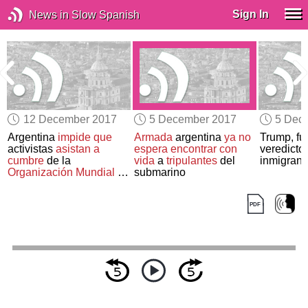
Sign In
News in Slow Spanish
12 December 2017
5 December 2017
5 Dec
Argentina
impide que
Armada
argentina
ya no
Trump, fu
activistas
asistan a
espera encontrar
con
veredicto
cumbre
de la
vida
a
tripulantes
del
inmigrante
Organización Mundial de
submarino
Comercio