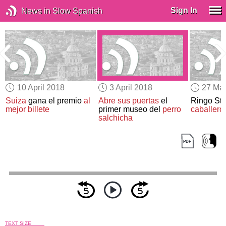
Sign In
News in Slow Spanish
10 April 2018
3 April 2018
27 Ma
n
Suiza
gana el premio
al
Abre sus puertas
el
Ringo Sta
mejor billete
primer museo del
perro
caballero
salchicha
TEXT SIZE