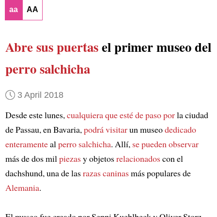
aa
AA
Abre sus puertas
el primer museo del
perro salchicha
3 April 2018
Desde este lunes,
cualquiera que esté de paso por
la ciudad
de Passau, en Bavaria,
podrá visitar
un museo
dedicado
enteramente
al
perro salchicha
. Allí,
se pueden observar
más de dos mil
piezas
y objetos
relacionados
con el
dachshund, una de las
razas caninas
más populares de
Alemania
.
El museo fue creado por Seppi Kueblbeck y Oliver Storz,