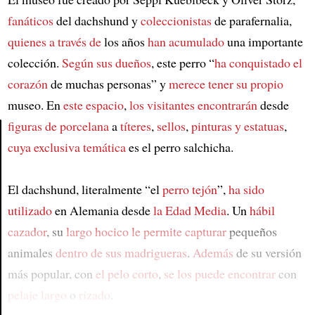
fanáticos
del dachshund y
coleccionistas
de parafernalia,
quienes a través de
los años
han acumulado
una importante
colección.
Según sus dueños
, este perro “
ha conquistado el
corazón
de muchas personas” y
merece tener su propio
museo. En
este espacio
,
los visitantes encontrarán
desde
figuras de porcelana
a
títeres
,
sellos
,
pinturas y estatuas
,
cuya exclusiva temática
es el perro salchicha.
Article
El dachshund, literalmente “el
perro tejón
”,
ha sido
utilizado
en Alemania desde
la Edad Media
. Un
hábil
cazador
, su
largo hocico
le permite capturar
pequeños
animales
dentro de sus madrigueras
.
Además
de su versión
más popular, con
el pelo corto
,
se los puede encontrar
con
pelaje largo
o
rizado
.