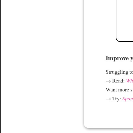
Improve yo
Struggling t
→ Read:
Why
Want more st
→ Try:
Spani