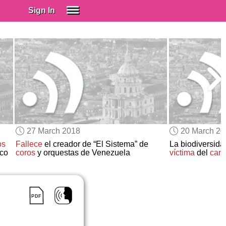
Sign In
SIGN IN
Spanish (Spain)
Spanish (Latino)
SUBSCRIBE
EDUCATIONAL LICENSES
GIFT CARDS
27 March 2018
20 March 2
OTHER LANGUAGES
os
Fallece
el creador de “El Sistema” de
La biodiversid
co
coros
y orquestas de Venezuela
víctima
del
camb
ABOUT US
ADJUST COLORS