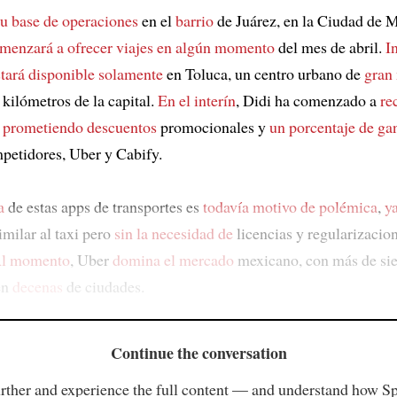
su base de operaciones
en el
barrio
de Juárez, en la Ciudad de 
menzará a ofrecer viajes
en algún momento
del mes de abril.
I
stará disponible solamente
en Toluca, un centro urbano de
gran
 kilómetros de la capital.
En el interín
, Didi ha comenzado a
re
,
prometiendo descuentos
promocionales y
un porcentaje de ga
petidores, Uber y Cabify.
a
de estas apps de transportes es
todavía motivo de polémica
,
y
imilar al taxi pero
sin la necesidad de
licencias y regularizacio
l momento
, Uber
domina el mercado
mexicano, con más de sie
en
decenas
de ciudades.
Continue the conversation
rther and experience the full content — and understand how S