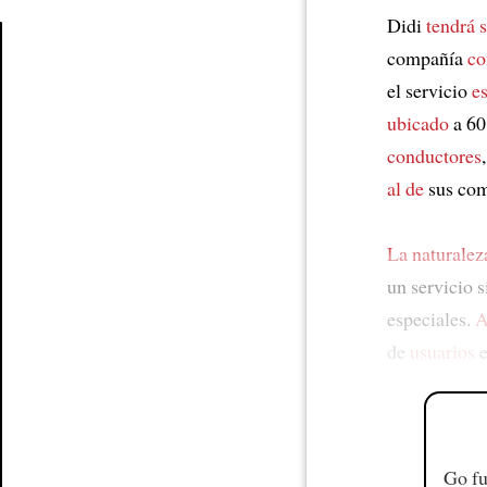
Didi
tendrá 
compañía
co
Article
el servicio
e
ubicado
a 60
conductores
al de
sus com
La naturalez
un servicio s
especiales.
A
de
usuarios
Go fu