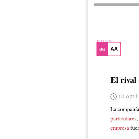
TEXT SIZE
aa
AA
El riva
10 April
La compañía
particulares
,
empresa
fuer