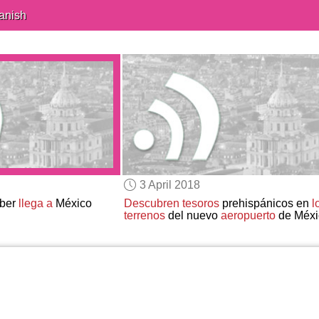
anish
3 April 2018
Uber
llega a
México
Descubren tesoros
prehispánicos en
l
terrenos
del nuevo
aeropuerto
de Méxi