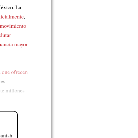
México. La
nicialmente
,
 movimiento
clutar
nancia
mayor
a que ofrecen
nes
te millones
panish