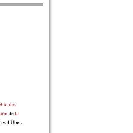
ehículos
sión
de
la
rival Uber.