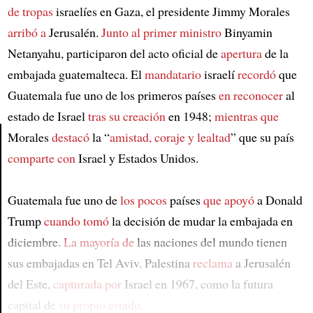
de tropas
israelíes en Gaza, el presidente Jimmy Morales
arribó a
Jerusalén.
Junto al primer ministro
Binyamin
Netanyahu, participaron del acto oficial de
apertura
de la
embajada guatemalteca. El
mandatario
israelí
recordó
que
Guatemala fue uno de los primeros países
en reconocer
al
estado de Israel
tras su creación
en 1948;
mientras que
Morales
destacó
la “
amistad, coraje y lealtad
” que su país
comparte con
Israel y Estados Unidos.
Article
Guatemala fue uno de
los pocos
países
que apoyó
a Donald
Trump
cuando tomó
la decisión de mudar la embajada en
diciembre.
La mayoría de
las naciones del mundo tienen
sus embajadas en Tel Aviv. Palestina
reclama
a Jerusalén
del Este,
capturada por
Israel en 1967, como la futura
capital de
su propio estado
.