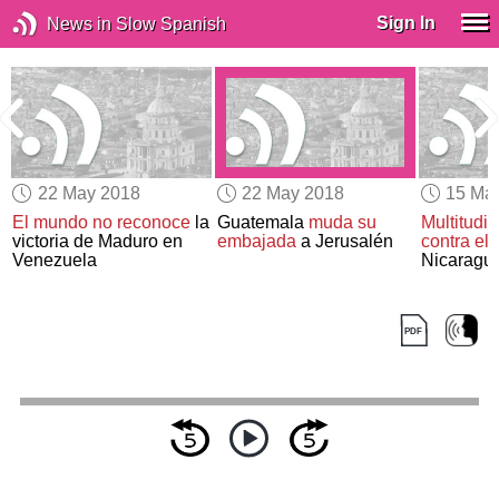
Sign In
News in Slow Spanish
22 May 2018
22 May 2018
15 Ma
El mundo no reconoce
la
Guatemala
muda su
Multitudin
victoria de Maduro en
embajada
a Jerusalén
contra el
Venezuela
Nicaragu