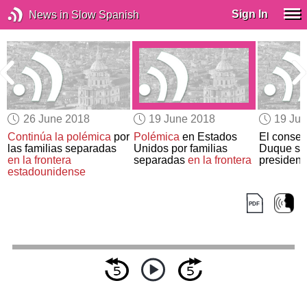
Sign In
News in Slow Spanish
26 June 2018
19 June 2018
19 Ju
Continúa la polémica
por
Polémica
en Estados
El conser
las familias separadas
Unidos por familias
Duque ser
en la frontera
separadas
en la frontera
president
estadounidense