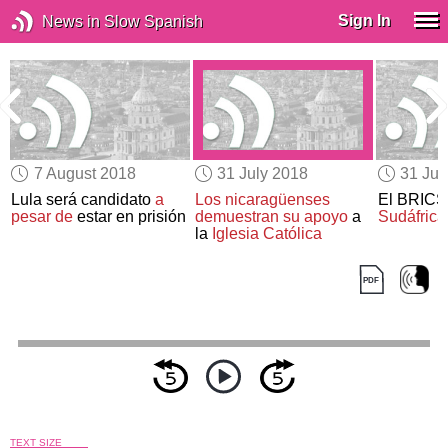
Sign In
News in Slow Spanish
7 August 2018
31 July 2018
31 Jul
Lula será candidato
a
Los nicaragüenses
El BRIC
pesar de
estar en prisión
demuestran su apoyo
a
Sudáfrica
la
Iglesia Católica
TEXT SIZE