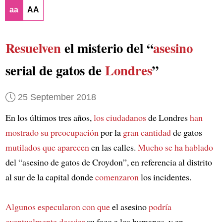
aa
AA
Resuelven
el misterio del “
asesino
serial de gatos de
Londres
”
25 September 2018
En los últimos tres años,
los ciudadanos
de Londres
han
mostrado su preocupación
por la
gran cantidad
de gatos
mutilados
que aparecen
en las calles.
Mucho se ha hablado
del “asesino de gatos de Croydon”, en referencia al distrito
al sur de la capital donde
comenzaron
los incidentes.
Algunos especularon con que
el asesino
podría
eventualmente desviar
su foco a los humanos, y en