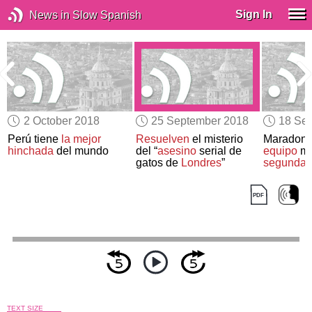
Sign In
News in Slow Spanish
2 October 2018
25 September 2018
18 Se
Perú tiene
la mejor
Resuelven
el misterio
Maradon
hinchada
del mundo
del “
asesino
serial de
equipo
me
gatos de
Londres
”
segunda
d
TEXT SIZE