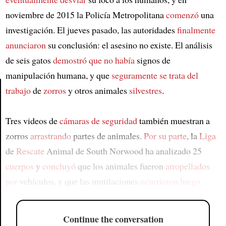
noviembre de 2015 la Policía Metropolitana
comenzó
una
investigación. El jueves pasado, las autoridades
finalmente
anunciaron
su conclusión: el asesino no existe. El análisis
de seis gatos
demostró que no había
signos de
manipulación humana, y que
seguramente se trata del
trabajo
de
zorros
y otros animales
silvestres
.
Article
Tres videos de
cámaras de seguridad
también muestran a
zorros
arrastrando
partes de animales.
Por su parte
, la
Liga
de
Rescate
Animal de South Norwood ha analizado 25
cuerpos
y
concluyó
que los animales fueron
atropellados
por
vehículos, y que las mutilaciones
ocurrieron luego
.
Continue the conversation