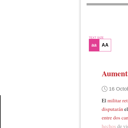
TEXT SIZE
aa
AA
Aument
16 Octo
El
militar re
disputarán
el
Article
entre dos ca
hechos
de vi