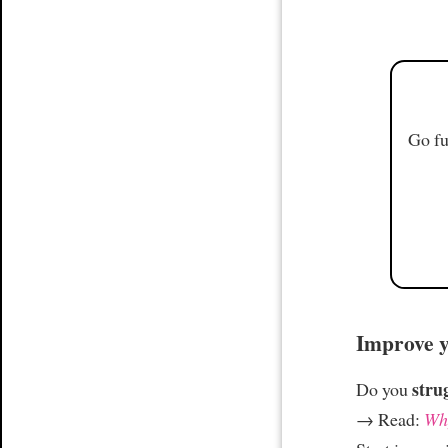
Go fu
Improve yo
stru
Do you
→ Read:
Why