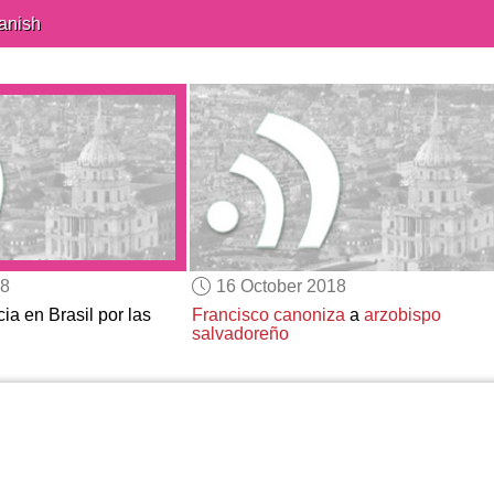
anish
18
16 October 2018
cia en Brasil por las
Francisco canoniza
a
arzobispo
salvadoreño