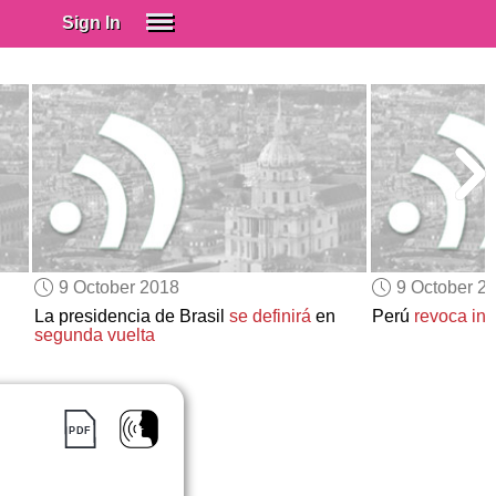
Sign In
SIGN IN
Spanish (Spain)
Spanish (Latino)
SUBSCRIBE
EDUCATIONAL LICENSES
GIFT CARDS
9 October 2018
9 October 2
OTHER LANGUAGES
La presidencia de Brasil
se definirá
en
Perú
revoca ind
segunda vuelta
ABOUT US
ADJUST COLORS