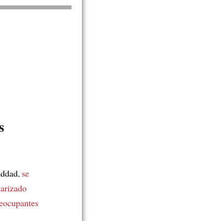
s
addad,
se
larizado
eocupantes