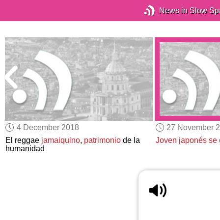
News in Slow Sp
4 December 2018
27 November 
El reggae
jamaiquino
,
patrimonio
de la
Joven japonés
se 
humanidad