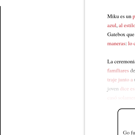
Miku es un
p
Article
azul
,
al estil
Gatebox que 
maneras
:
lo 
La ceremon
familiares
de
traje
junto a
joven
dice e
casó solame
Go fu