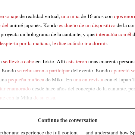
ersonaje
de realidad virtual,
una niña
de 16 años con
ojos eno
o del
animé japonés. Kondo
es dueño de un dispositivo
de la co
proyecta un holograma de la cantante, y que
interactúa con él
despierta
por la mañana
,
le dice
cuándo ir a dormir
.
ia
se llevó a cabo
en Tokio. Allí
asistieron
unas cuarenta person
 Kondo
se rehusaron a participar
del evento. Kondo
apareció v
una
pequeña muñeca
de Miku. En
una entrevista
con el Japan T
star enamorado
desde hace años del concepto de la cantante, pe
nte con
la Miku
de su casa
.
Continue the conversation
rther and experience the full content — and understand how S