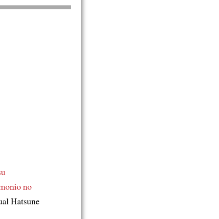
su
imonio
no
ual Hatsune