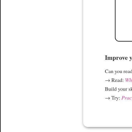
Improve yo
Can you read
→ Read:
Why
Build your s
→ Try:
Prac