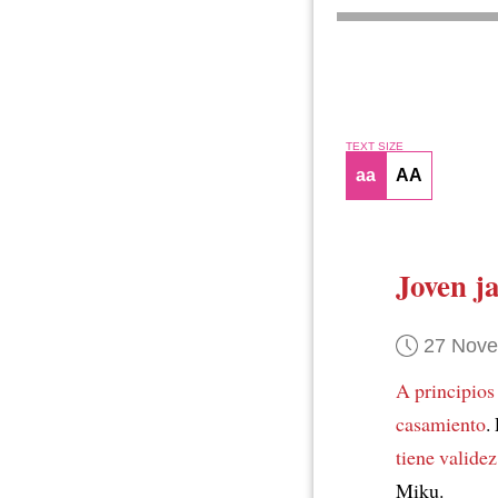
TEXT SIZE
aa
AA
Joven j
27 Nov
A principios
casamiento
.
tiene validez
Miku.