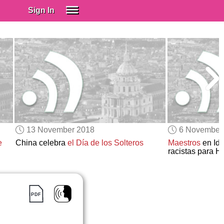
Sign In
SIGN IN
Spanish (Spain)
Spanish (Latino)
SUBSCRIBE
EDUCATIONAL LICENSES
GIFT CARDS
13 November 2018
6 November
OTHER LANGUAGES
e
China celebra
el Día de los Solteros
Maestros
en Id
racistas para 
ABOUT US
ADJUST COLORS