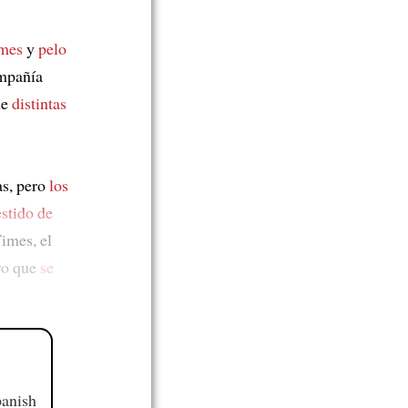
rmes
y
pelo
mpañía
de
distintas
as, pero
los
estido de
imes, el
ro que
se
panish