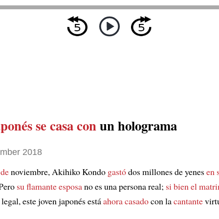
aponés
se casa con
un holograma
ember 2018
 de
noviembre, Akihiko Kondo
gastó
dos millones de yenes
en 
 Pero
su flamante esposa
no es una persona real;
si bien
el matr
legal, este joven japonés está
ahora casado
con la
cantante
virt