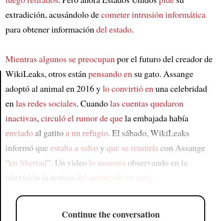
extradición, acusándolo de
cometer intrusión informática
para obtener información
del estado
.
Mientras algunos se preocupan
por el futuro del creador de
WikiLeaks, otros están
pensando en
su gato. Assange
adoptó al animal en 2016 y
lo convirtió en
una celebridad
Article
en
las redes sociales
. Cuando
las cuentas quedaron
inactivas
,
circuló el rumor de que
la embajada había
enviado
al gatito
a un refugio
. El sábado, WikiLeaks
informó que
estaba a salvo
y
que se reuniría
con Assange
“
en libertad
”. Un video
lo muestra
observando en la
televisión la noticia
del arresto de su amo
.
Continue the conversation