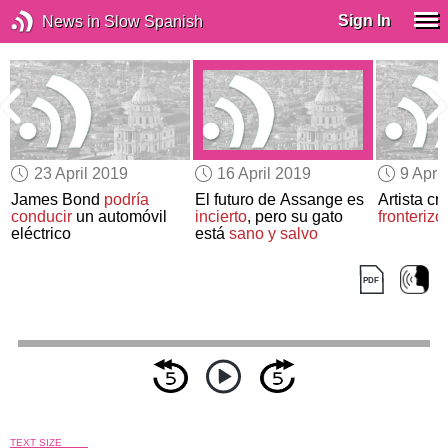
Sign In
News in Slow Spanish
23 April 2019
16 April 2019
9 Apri
James Bond
podría
El futuro de Assange es
Artista cr
conducir
un automóvil
incierto
, pero su gato
fronterizo
eléctrico
está
sano y salvo
TEXT SIZE