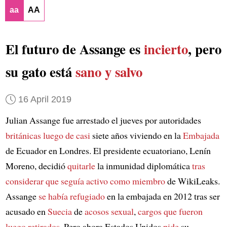
aa
AA
El futuro de Assange es
incierto
, pero
su gato está
sano y salvo
16 April 2019
Julian Assange fue arrestado el jueves por autoridades
británicas
luego de casi
siete años viviendo en la
Embajada
de Ecuador en Londres. El presidente ecuatoriano, Lenín
Moreno, decidió
quitarle
la inmunidad diplomática
tras
considerar
que seguía activo como miembro
de WikiLeaks.
Assange
se había refugiado
en la embajada en 2012 tras ser
acusado en
Suecia
de
acosos sexual
,
cargos que fueron
luego retirados
. Pero ahora Estados Unidos
pide
su