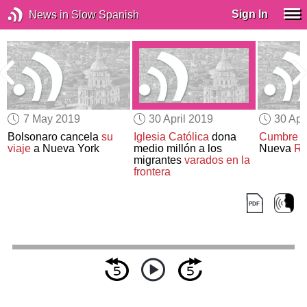
Sign In
News in Slow Spanish
7 May 2019
30 April 2019
30 Apr
o
Bolsonaro cancela
su
Iglesia Católica
dona
Cumbre
e
viaje
a Nueva York
medio millón a los
Nueva
Ru
migrantes
varados en la
frontera