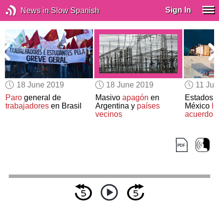
Sign In
News in Slow Spanish
18 June 2019
18 June 2019
11 Ju
d
Paro
general de
Masivo
apagón
en
Estados 
trabajadores
en Brasil
Argentina y
países
México
ll
vecinos
acuerdo