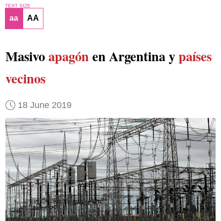
TEXT SIZE
aa
AA
Masivo
apagón
en Argentina y
países
vecinos
18 June 2019