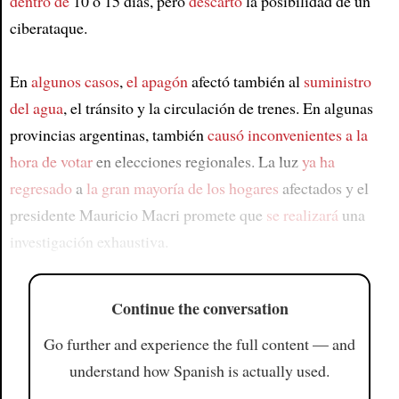
dentro de
10 o 15 días, pero
descartó
la posibilidad de un
ciberataque.
En
algunos casos
,
el apagón
afectó también al
suministro
del agua
, el tránsito y la circulación de trenes. En algunas
provincias argentinas, también
causó inconvenientes
a la
hora de votar
en elecciones regionales. La luz
ya ha
regresado
a
la gran mayoría de los hogares
afectados y el
presidente Mauricio Macri promete que
se realizará
una
investigación exhaustiva.
Continue the conversation
Go further and experience the full content — and
understand how Spanish is actually used.