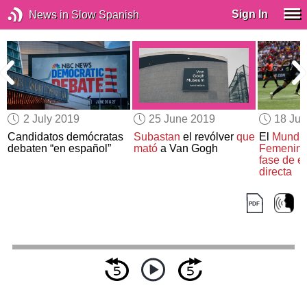
Sign In
News in Slow Spanish
2 July 2019
25 June 2019
18 Ju
Candidatos demócratas
Subastan
el revólver
que
El
Mundia
debaten “en español”
mató
a Van Gogh
Femenin
fase de e
directa