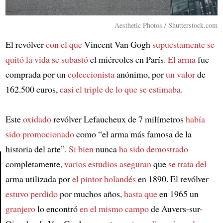
Aesthetic Photos / Shutterstock.com
El revólver
con el que
Vincent Van Gogh
supuestamente
se
quitó la vida
se subastó
el miércoles en París.
El arma
fue
comprada por un
coleccionista
anónimo, por
un valor
de
162.500 euros,
casi el triple de
lo que se estimaba
.
Este
oxidado
revólver Lefaucheux de 7 milímetros
había
sido promocionado
como “el arma más famosa de la
historia del arte”.
Si bien
nunca
ha sido demostrado
completamente,
varios estudios aseguran
que
se trata del
arma utilizada por
el pintor holandés
en 1890. El revólver
Article
estuvo perdido
por muchos años,
hasta que
en 1965 un
granjero
lo encontró
en el mismo campo
de Auvers-sur-