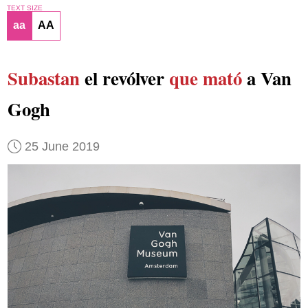
TEXT SIZE
aa
AA
Subastan
el revólver
que mató
a Van
Gogh
25 June 2019