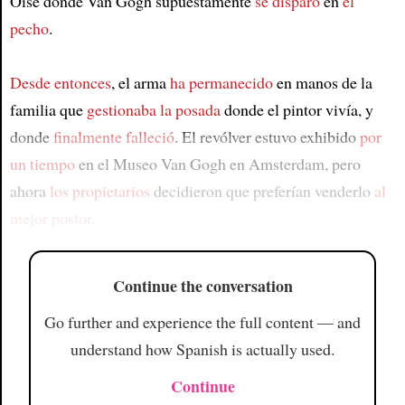
Oise donde Van Gogh supuestamente
se disparó
en
el
pecho
.
Desde entonces
, el arma
ha permanecido
en manos de la
familia que
gestionaba la posada
donde el pintor vivía, y
donde
finalmente falleció
. El revólver estuvo exhibido
por
un tiempo
en el Museo Van Gogh en Amsterdam, pero
ahora
los propietarios
decidieron que preferían venderlo
al
mejor postor
.
Continue the conversation
Go further and experience the full content — and
understand how Spanish is actually used.
Continue